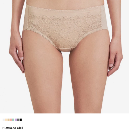
■
■
■
■
■
■
■
■
마법보정 팬티