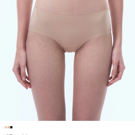
■
■
■
■