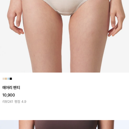
■
■
■
■
에어리 팬티
10,900
리뷰
241
평점
4.9