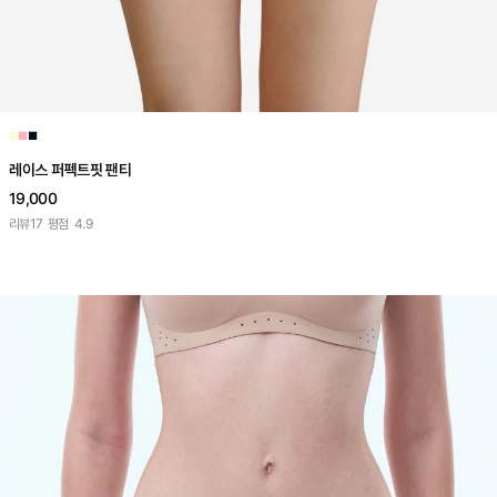
■
■
■
레이스 퍼펙트핏 팬티
19,000
리뷰
17
평점
4.9