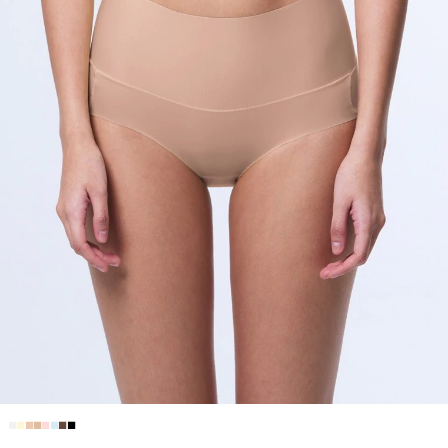
■
■
■
■
■
■
■
■