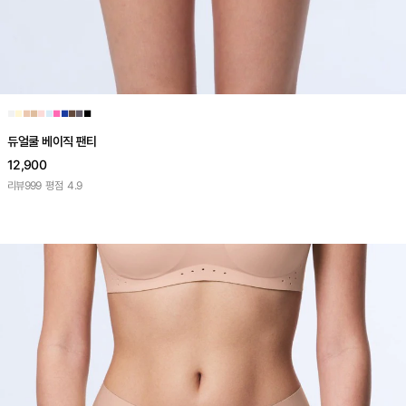
■
■
■
■
■
■
■
■
■
■
■
듀얼쿨 베이직 팬티
12,900
리뷰
999
평점
4.9