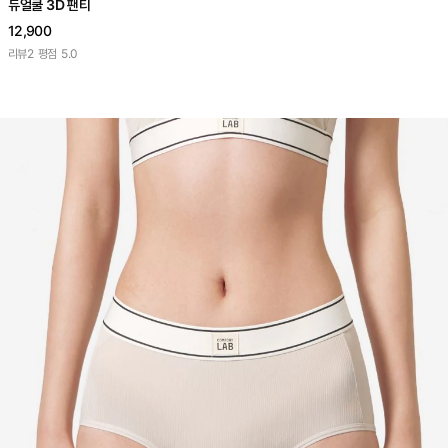
듀얼쿨 3D 팬티
12,900
리뷰
2
평점
5.0