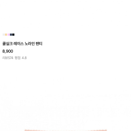
■
■
■
■
■
쿨실크 레이스 노라인 팬티
8,900
리뷰
574
평점
4.8