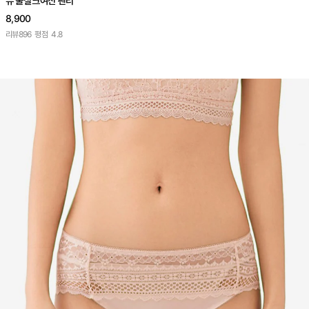
뉴 쿨실크여신 팬티
8,900
리뷰
896
평점
4.8