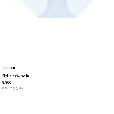
■
■
■
■
■
■
쿨실크 스키니 햄팬티
8,900
리뷰
467
평점
4.9