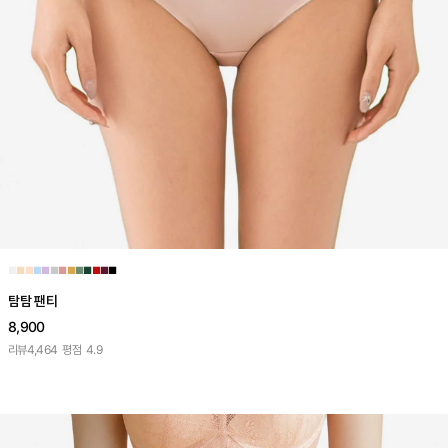
■
■
■
■
■
■
■
■
■
■
■
■
■
탐탐 팬티
8,900
리뷰
4,464
평점
4.9