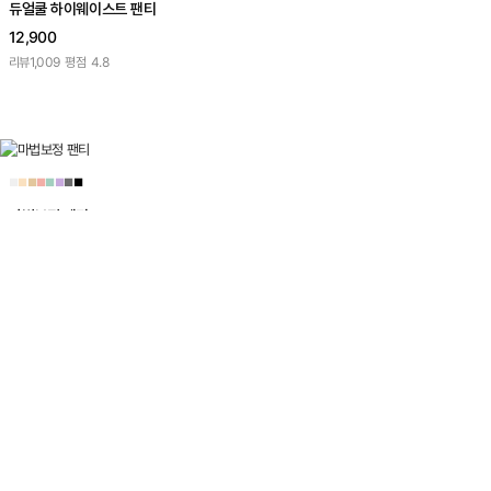
듀얼쿨 하이웨이스트 팬티
12,900
리뷰
1,009
평점
4.8
■
■
■
■
■
■
■
■
마법보정 팬티
7,900
리뷰
3,466
평점
4.9
■
■
■
■
■
■
쿨실크 스키니 햄팬티
8,900
리뷰
467
평점
4.9