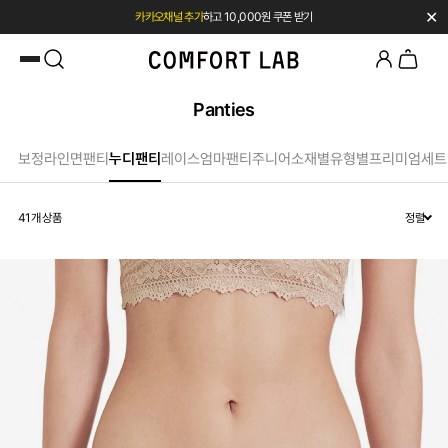
✕
카카오채널 추가
하고 10,000원 쿠폰 받기
첫 구매 시 베스트셀러 50% 즉시 할인
Panties
보정라인
면팬티
누디팬티
레이스
엄마팬티
주니어
소재별
유형별
프리미엄
세트
41
개 상품
정렬