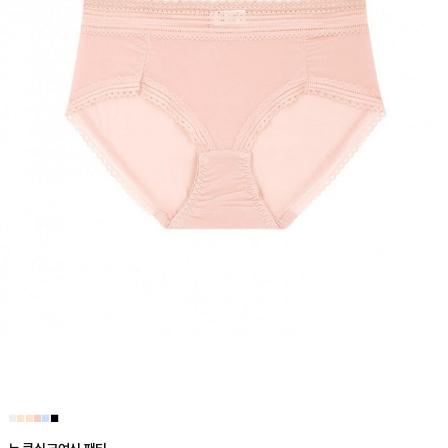
■
■
■
■
■
■