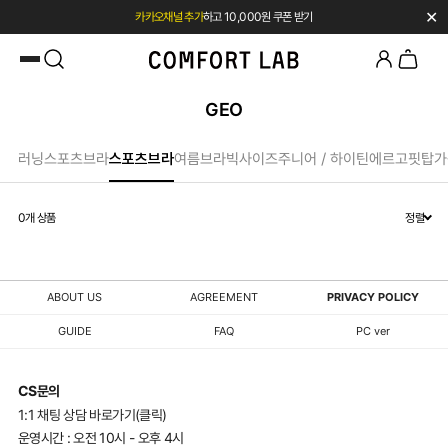
✕
카카오채널 추가
하고 10,000원 쿠폰 받기
첫 구매 시 베스트셀러 50% 즉시 할인
GEO
러닝스포츠브라
스포츠브라
여름브라
빅사이즈
주니어 / 하이틴
에르고핏탑
가
0
개 상품
정렬
ABOUT US
AGREEMENT
PRIVACY POLICY
GUIDE
FAQ
PC ver
CS문의
1:1 채팅 상담 바로가기(클릭)
운영시간 : 오전 10시 - 오후 4시