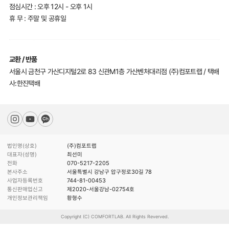
점심시간 : 오후 12시 - 오후 1시
휴 무 : 주말 및 공휴일
교환 / 반품
서울시 금천구 가산디지털2로 83 신관M1층 가산벤처대리점 (주)컴포트랩 / 택배
사:한진택배
법인명(상호)
(주)컴포트랩
대표자(성명)
최선미
전화
070-5217-2205
본사주소
서울특별시 강남구 압구정로30길 78
사업자등록번호
744-81-00453
통신판매업신고
제2020-서울강남-02754호
개인정보관리책임
황형수
Copyright (C) COMFORTLAB. All Rights Reverved.