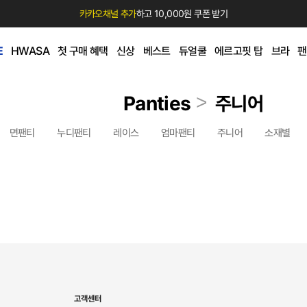
카카오채널 추가
하고 10,000원 쿠폰 받기
E
HWASA
첫 구매 혜택
신상
베스트
듀얼쿨
에르고핏 탑
브라
팬
>
Panties
주니어
면팬티
누디팬티
레이스
엄마팬티
주니어
소재별
고객센터