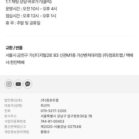
1:1 채팅 상담 바로가기(클릭)
운영시간 : 오전 10시 - 오후 4시
점심시간 : 오후 12시 - 오후 1시
휴 무 : 주말 및 공휴일
교환 / 반품
서울시 금천구 가산디지털2로 83 신관M1층 가산벤처대리점 (주)컴포트랩 / 택배
사:한진택배
법인명(상호)
(주)컴포트랩
대표자(성명)
최선미
전화
070-5217-2205
본사주소
서울특별시 강남구 압구정로30길 78
사업자등록번호
744-81-00453
통신판매업신고
제2020-서울강남-02754호
개인정보관리책임
황형수