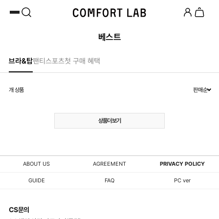
카카오채널 추가
하고 10,000원 쿠폰 받기
첫 구매 시 베스트셀러 50% 즉시 할인
베스트
브라&탑
팬티
스포츠
첫 구매 혜택
개 상품
판매순
상품더보기
ABOUT US
AGREEMENT
PRIVACY POLICY
GUIDE
FAQ
PC ver
CS문의