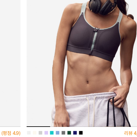
■
■
■
■
■
■
■
■
■
■
(평점
4.9)
리뷰
4