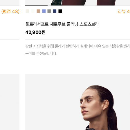
■
■
■
■
■
■
■
(평점
4.8)
리뷰
4
울트라서포트 제로무브 쿨러닝 스포츠브라
42,900원
강한 지지력을 위해 둘레가 탄탄하게 설계되어 여유 있는 착용감을 원
구매를 추천드립니다.