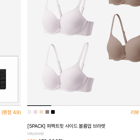
■
■
■
■
■
(평점
4.9)
리뷰
[5PACK] 퍼펙트핏 사이드 볼륨업 브라렛
195,000원