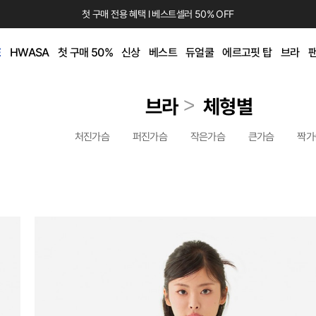
첫 구매 전용 혜택 l 베스트셀러 50% OFF
카카오채널 추가
하고 10,000원 쿠폰 받기
E
HWASA
첫 구매 50%
신상
베스트
듀얼쿨
에르고핏 탑
브라
첫 구매 전용 혜택 l 베스트셀러 50% OFF
>
브라
체형별
처진가슴
퍼진가슴
작은가슴
큰가슴
짝가