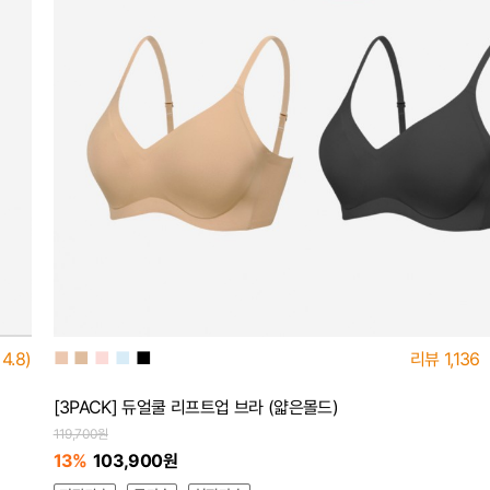
■
■
■
■
■
리뷰
1,136
4.8)
[3PACK] 듀얼쿨 리프트업 브라 (얇은몰드)
119,700원
13%
103,900원