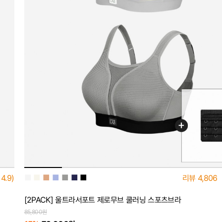
■
■
■
■
■
■
■
4.9)
리뷰
4,806
[2PACK] 울트라서포트 제로무브 쿨러닝 스포츠브라
85,800원