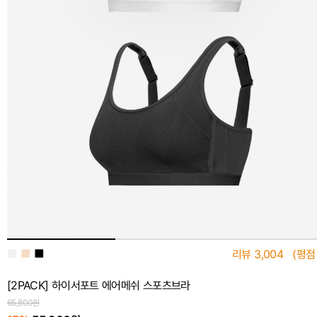
■
■
■
리뷰
3,004
(평점
[2PACK] 하이서포트 에어메쉬 스포츠브라
65,800원