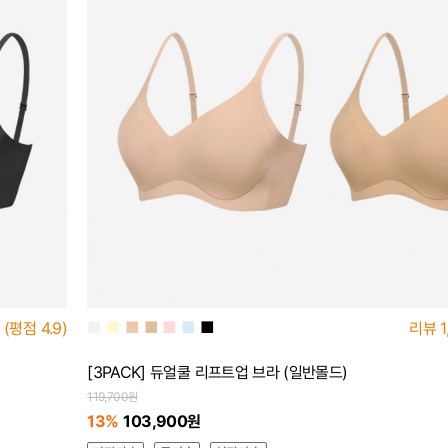
■
■
■
■
■
■
■
(평점
4.9)
리뷰
1
[3PACK] 듀얼쿨 리프트업 브라 (일반몰드)
119,700원
13%
103,900원