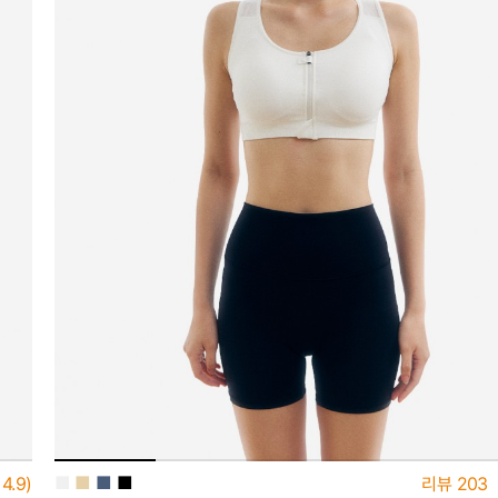
■
■
■
■
4.9)
리뷰
203