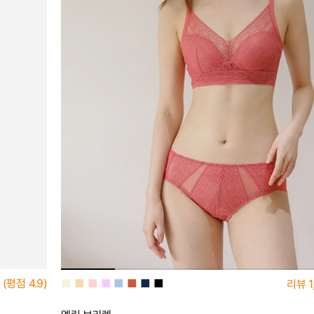
■
■
■
■
■
■
■
■
(평점
4.9)
리뷰
1