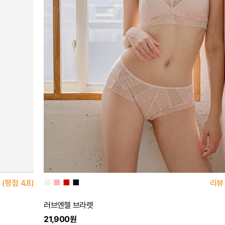
■
■
■
■
리뷰
(평점
4.8)
러브엔젤 브라렛
21,900원