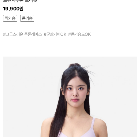
프렌치투톤 브라렛
19,900원
#고급스러운 투톤레이스 #군살커버OK #큰가슴도OK