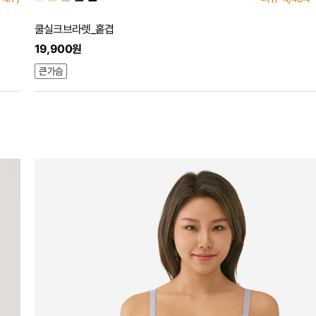
쿨실크브라렛_홑겹
19,900원