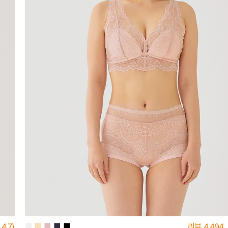
■
■
■
■
■
4.7)
리뷰
4,494