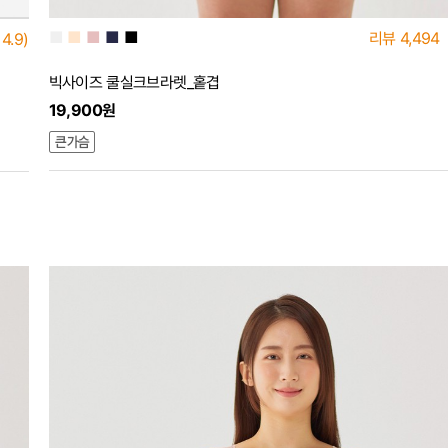
■
■
■
■
■
리뷰
4,494
4.9)
빅사이즈 쿨실크브라렛_홑겹
19,900원