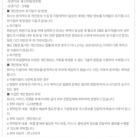
-보존이유: 통신비밀보호법
-보존기간 : 3개월
■ 개인정보의 파기절차 및 방법
회사는 원칙적으로 개인정보 수집 및 이용목적이 달성된 후에는 해당 정보를 지체없이 파기합니다.
파기절차 및 방법은 다음과 같습니다.
o 파기절차
회원님이 회원가입 등을 위해 입력하신 정보는 목적이 달성된 후 별도의 DB로 옮겨져(종이의 경우
별도의 서류함) 내부 방침 및 기타 관련 법령에 의한 정보보호 사유에 따라(보유 및 이용기간 참조)
일정 기간 저장된 후 파기되어집니다.
별도 DB로 옮겨진 개인정보는 법률에 의한 경우가 아니고서는 보유되어지는 이외의 다른 목적으
로 이용되지 않습니다.
o 파기방법
전자적 파일형태로 저장된 개인정보는 기록을 재생할 수 없는 기술적 방법을 사용하여 삭제합니다.
■ 개인정보 제공
회사는 이용자의 개인정보를 원칙적으로 외부에 제공하지 않습니다. 다만, 아래의 경우에는 예외로
합니다.
o 이용자들이 사전에 동의한 경우
o 법령의 규정에 의거하거나, 수사 목적으로 법령에 정해진 절차와 방법에 따라 수사기관의 요구가
있는 경우
■ 수집한 개인정보의 위탁
회사는 서비스 이행을 위해 아래와 같이 외부 전문업체에 위탁하여 운영하고 있습니다.
o 위탁 대상자 : CJ대한통운
o 위탁업무 내용 : 제품의 배송에 필요한 필수 기본정보로 주소정보를 전달하여 배송이 이루어 집니
다.
o 위탁 대상자 : 케이에스넷
o 위탁업무 내용 : 제품 결제에 필요한 카드번호, 카드사, 결제금액 정보를 전달하여 결제를 수행할
수 있도록 위탁합니다.
o 위탁 대상자 : (주)크리마