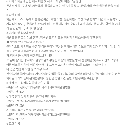
o 서비스 제공에 관한 계약 이행 및 서비스 제공에 따른 요금정산
콘텐츠 제공 , 구매 및 요금 결제 , 물품배송 또는 청구지 등 발송 , 금융거래 본인 인증 및 금융 서비
스
o 회원 관리
회원제 서비스 이용에 따른 본인확인 , 개인 식별 , 불량회원의 부정 이용 방지와 비인가 사용 방지 ,
가입 의사 확인 , 연령확인 , 만14세 미만 아동 개인정보 수집 시 법정 대리인 동의여부 확인, 불만처
리 등 민원처리 , 고지사항 전달
o 마케팅 및 광고에 활용
이벤트 등 광고성 정보 전달 , 접속 빈도 파악 또는 회원의 서비스 이용에 대한 통계
■ 개인정보의 보유 및 이용기간
원칙적으로, 개인정보 수집 및 이용목적이 달성된 후에는 해당 정보를 지체 없이 파기합니다. 단, 다
음의 정보에 대해서는 아래의 이유로 명시한 기간 동안 보존합니다.
가. 회사 내부방침에 의한 정보보유 사유
회원이 탈퇴한 경우에도 불량회원의 부정한 이용의 재발을 방지, 분쟁해결 및 수사기관의 요청에
따른 협조를 위하여, 이용계약 해지일로부터 2년간 회원의 정보를 보유할 수 있습니다.
나. 관련 법령에 의한 정보 보유 사유
전자상거래등에서의소비자보호에관한법률 등 관계법령의 규정에 의하여 보존할 필요가 있는 경우
회사는 아래와 같이 관계법령에서 정한 일정한 기간 동안 회원정보를 보관합니다.
o 계약 또는 청약철회 등에 관한 기록
-보존이유 : 전자상거래등에서의소비자보호에관한법률
-보존기간 : 5년
o 대금 결제 및 재화 등의 공급에 관한 기록
-보존이유: 전자상거래등에서의소비자보호에관한법률
-보존기간 : 5년
o 소비자 불만 또는 분쟁처리에 관한 기록
-보존이유 : 전자상거래등에서의소비자보호에관한법률
-보존기간 : 3년
o 로그 기록