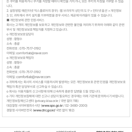
든 쿠키를 허용하거나 쿠키를 저장할 때마다 확인을 거치거나, 모든 쿠키의 저장을 거부할 수 있습
니다.
2. 설정방법 예(인터넷 익스플로어의 경우) : 웹 브라우저 상단의 도구 > 인터넷 옵션 > 개인정보
3. 단, 귀하께서 쿠키 설치를 거부하였을 경우 서비스 제공에 어려움이 있을 수 있습니다.
■ 개인정보에 관한 민원서비스
회사는 고객의 개인정보를 보호하고 개인정보와 관련한 불만을 처리하기 위하여 아래와 같이 관련
부서 및 개인정보보호책임자를 지정하고 있습니다.
o 개인정보보호담당자
성명 : 황형수
소속 : 총괄
전화번호 : 070-7517-0192
이메일 :comfortlab@naver.com
o 개인정보보호책임자
성명 : 황형수
소속 : 총괄
전화번호 : 070-7517-0192
comfortlab@naver.com
이메일 :
o 귀하께서는 회사의 서비스를 이용하시며 발생하는 모든 개인정보보호 관련 민원을 개인정보보호
책임자 혹은 담당부서로 신고하실 수 있습니다.
o 회사는 이용자들의 신고사항에 대해 신속하게 충분한 답변을 드릴 것입니다.
o 기타 개인정보침해에 대한 신고나 상담이 필요하신 경우에는 아래 기관에 문의하시기 바랍니다.
개인정보침해신고센터 (privacy.kisa.or.kr / 국번 없이 118)
대검찰청 사이버범죄수사단 (
www.spo.go.kr
/ 02-3480-2000)
경찰청 사이버안전국 (
www.ctrc.go.kr/
국번 없이 182)