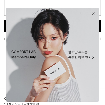
비밀번호
로그인
ID·PW 찾기
회원가입
비회원 주문조회
Apple로 시작하기
ABOUT US
AGREEMENT
PRIVACY POLICY
GUIDE
FAQ
PC ver
CS문의
1:1 채팅 상담 바로가기(클릭)