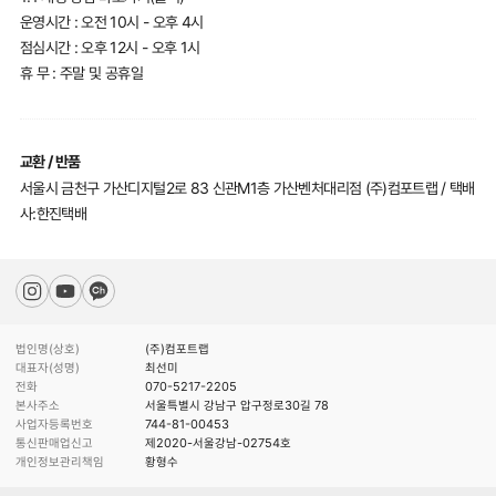
운영시간 : 오전 10시 - 오후 4시
점심시간 : 오후 12시 - 오후 1시
휴 무 : 주말 및 공휴일
교환 / 반품
서울시 금천구 가산디지털2로 83 신관M1층 가산벤처대리점 (주)컴포트랩 / 택배
사:한진택배
법인명(상호)
(주)컴포트랩
대표자(성명)
최선미
전화
070-5217-2205
본사주소
서울특별시 강남구 압구정로30길 78
사업자등록번호
744-81-00453
통신판매업신고
제2020-서울강남-02754호
개인정보관리책임
황형수