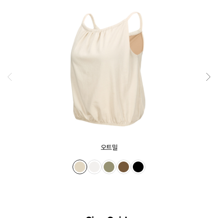
정
교
하
게
설
계
된
3D
일
체
형
오트밀
몰
드
가
슴