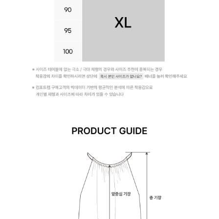
라
인
을
완
성
합
니
다.
시
원
한
심
리
스
듀