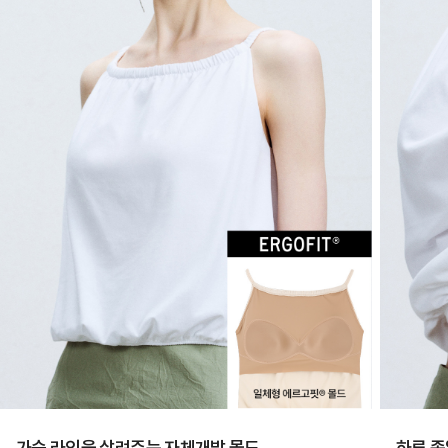
란?
ERGOFIT®
은
브
라
없
이
한
장
만
입
어
도
안
정
가슴 라인을 살려주는 자체개발 몰드
하루 종