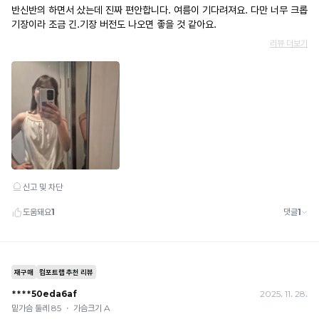
· 이벤트·1+1·세트·할인 적용 상품·ACC·프리미엄·다종구성 상품은 적용 불가
편
능
· 배송 준비 중이라도 송장 등록 후에는 주문 취소 불가
합
안
· 배송 중 미협의 반품 접수 시, 회수 완료 후 단순변심 반품으로 처리되어 배송비가 부과
니
됩니다.
하
다.
게
Q-
밀
MAX
착
란?
촉
됩
감
니
으
다.
로
느
껴
지
는
냉
감
수
치