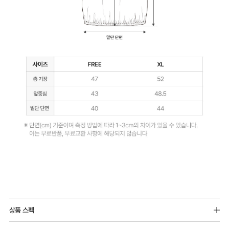
얼
쿨
안
감
피
부
에
매
끄
럽
게
닿
Q-
아
MAX
쾌
상품 스펙
냉
적
겉감원단 : 면 54%, 폴리에스터 40%, 폴리우레탄 6%