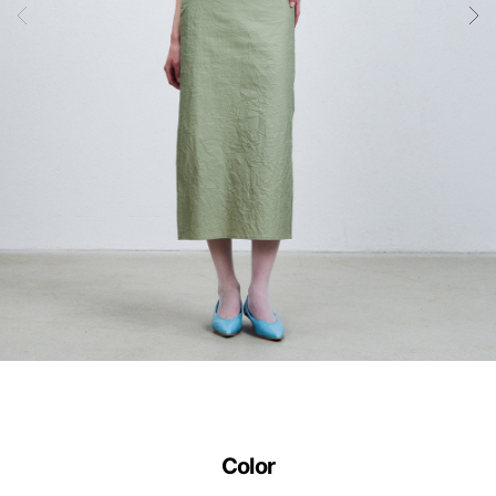
공
학
설
계
기
술
입
니
다.
사
이
즈
별
Color
로