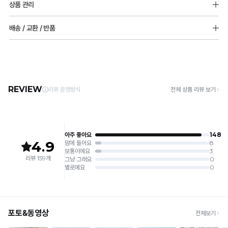
감
상품 관리
안감원단 : 나일론 67%(폴리아미드), 폴리우레탄 33%
한
성
[Care Guide]
착
배송 / 교환 / 반품
테
몰드두께 : 5mm
1. 고온 세탁은 제품 변형의 원인이 될 수 있으므로, 미지근한 물로 세탁해 주세요.
패드추가불가능
용
2. 기계 세탁을 할 경우 제품 손상 및 변형 방지를 위해, 반드시 세탁망을 사용해 주세요.
스
[배송]
3. 건조기 사용 시 고온으로 인한 제품 손상 및 변형이 발생할 수 있으므로 자연 건조해
· 택배사: 한진택배 (1588-0011) | 기본 배송비 2,500원 / 3만원 이상 무료배송
트
감
주세요.
· 제주 +3,000원 / 도서산간 +5,000원 (교환·반품 시 왕복 총 비용 11,000원
완
4. 짙은 색상과 밝은 색상은 분리하여 세탁해 주세요.
을
~15,000원)
5. 땀과 비 등에 젖은 상태로 방치할 경우, 변색 또는 이염현상이 나타날 수 있습니다.
료
· 평일 오전 10시 이전 결제 완료 시 당일 발송 (이후 1~3 영업일 소요)
유
6. 소비자 부주의로 인한 제품 손상은 보상되지 않습니다.
· 주문 폭주 시 순차 발송으로 배송이 지연될 수 있는 점 양해 부탁드리며, 배송 지연은 무
지
상 반품 사유에 해당하지 않습니다.
[Product Info]
Q-
합
제조원: (주)컴포트랩 협력 업체
[교환 / 반품]
MAX
판매원: (주)컴포트랩
니
접수
냉
제조국:
중국
· 수령 후 7일 이내 마이페이지 또는 1:1 채팅으로 접수 → 수령 후 10일 이내 도착분 처리
다.
감
가능
성
배송비
테
밴
· 단순변심 (사이즈·컬러·디자인 변경): 교환·반품 배송비 5,000원
스
· 불량 상품: 동일 상품(동일 컬러·사이즈) 1회 교환 / 다른 디자인 교환 시 배송비 5,000
드
트
원
없
를
· 빠른 수령이 필요할 경우, 교환보다 전체반품 후 재구매를 권장합니다.
(교환: 약 10영업일 / 반품: 약 7영업일 소요, 배송비 동일)
완
는