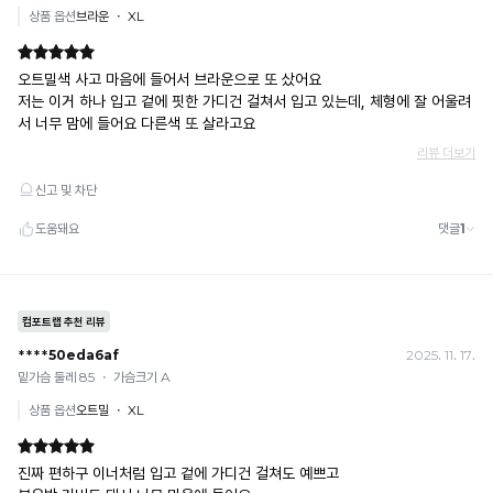
로
높
을
수
록
냉
감
성
이
시
원
합
니
다.