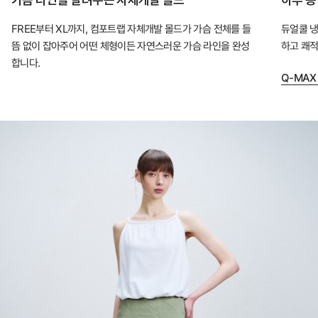
적
FREE부터 XL까지, 컴포트랩 자체개발 몰드가 가슴 전체를 들
듀얼쿨 냉
인
뜸 없이 잡아주어 어떤 체형이든 자연스러운 가슴 라인을 완성
하고 쾌적
핏
합니다.
을
Q-MAX
완
성
하
는
컴
포
트
랩
의
인
체