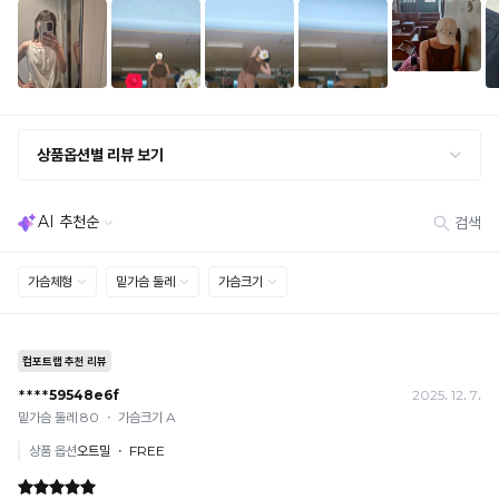
료
세트 교환 유의
프
한
· 옵션 품절 우려가 있으므로 세트 구매 시 함께 반송 권장
리
· 단품 반송 후 품절 시 대체 상품 안내 / 추가 접수 시 배송비 발생 가능
안
감
커
교환·반품 불가
이
· 수령 후 7일 초과 / 택 제거·세탁·착용·훼손·오염된 상품
팅
· 불량·오배송이라도 택 제거 또는 세탁 후에는 불가
적
하
· 사이즈 허용 오차(약 1cm) / 실밥·미세 컬러 차이 등 대량생산 특성에 의한 사소한 차이
용
· 고객 부주의로 인한 변형·훼손·오염
변
된
· 다종 PACK 구성 상품의 부분 반품 및 타상품 교환 불가
상
조
품
[결제]
임
으
무통장(가상계좌)
로
· 입금자명: ㈜컴포트랩 / 주문 후 3일 이내 입금 (기간 초과 시 자동 취소, 복구 불가)
과
· 금액·은행·계좌번호 오입력 시 송금 불가 → 정확히 확인 후 입금 / 문의: 1:1 채팅
더
배
· 여러 건 주문 시 가상계좌별로 각각 입금 (총액 일괄 입금 불가)
욱
예) 1만원 A + 1만원 B → 각 1만원씩 입금 O / 합산 2만원 입금 ✕
쾌
김
휴대폰 결제
적
없
· 취소 가능: 결제한 당월 말일까지
한
예) 12/30 결제 → 12/31까지 취소 가능
이
착
· 당월 취소 불가 시: 수수료 3.5% 차감 후 현금 환불
용
몸
쿠폰
이
에
· 일반 상품 구매 시에만 적용 가능
가