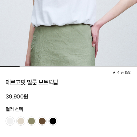
★
4.9
(
159
)
에르고핏 벌룬 보트넥탑
39,900원
컬러 선택