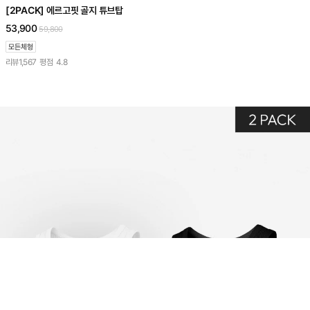
[2PACK] 에르고핏 골지 튜브탑
53,900
59,800
리뷰
1,567
평점
4.8