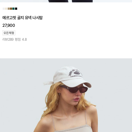
■
■
■
■
■
■
에르고핏 골지 유넥 나시탑
27,900
리뷰
289
평점
4.8