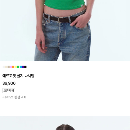
■
■
■
■
■
■
■
■
■
■
에르고핏 골지 나시탑
36,900
리뷰
192
평점
4.8