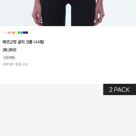
■
■
■
■
■
■
■
■
■
■
에르고핏 골지 크롭 나시탑
36,900
리뷰
160
평점
4.9