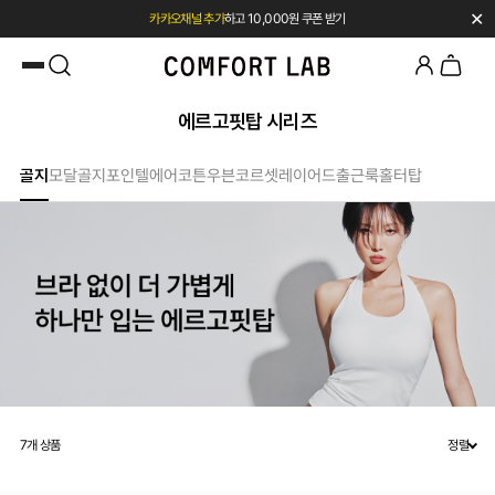
✕
카카오채널 추가
하고 10,000원 쿠폰 받기
첫 구매 시 베스트셀러 50% 즉시 할인
에르고핏탑 시리즈
골지
모달골지
포인텔
에어코튼
우븐
코르셋
레이어드
출근룩
홀터탑
7
개 상품
정렬