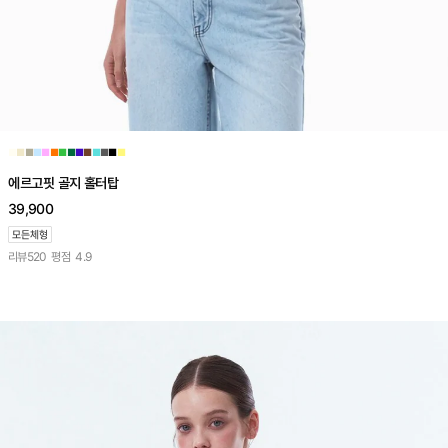
■
■
■
■
■
■
■
■
■
■
■
■
■
■
에르고핏 골지 홀터탑
39,900
리뷰
520
평점
4.9