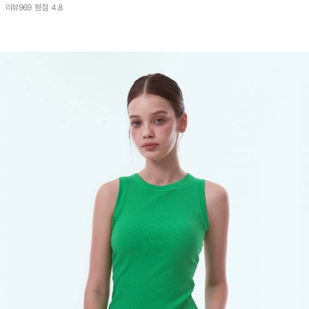
리뷰
969
평점
4.8