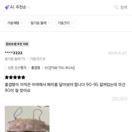
[결제]
무통장(가상계좌)
· 입금자명: ㈜컴포트랩 / 주문 후 3일 이내 입금 (기간 초과 시 자동 취소, 복구 불가)
· 금액·은행·계좌번호 오입력 시 송금 불가 → 정확히 확인 후 입금 / 문의: 1:1 채팅
· 여러 건 주문 시 가상계좌별로 각각 입금 (총액 일괄 입금 불가)
예) 1만원 A + 1만원 B → 각 1만원씩 입금 O / 합산 2만원 입금 ✕
휴대폰 결제
· 취소 가능: 결제한 당월 말일까지
예) 12/30 결제 → 12/31까지 취소 가능
· 당월 취소 불가 시: 수수료 3.5% 차감 후 현금 환불
쿠폰
· 일반 상품 구매 시에만 적용 가능
· 이벤트·1+1·세트·할인 적용 상품·ACC·프리미엄·다종구성 상품은 적용 불가
· 배송 준비 중이라도 송장 등록 후에는 주문 취소 불가
· 배송 중 미협의 반품 접수 시, 회수 완료 후 단순변심 반품으로 처리되어 배송비가 부과
됩니다.