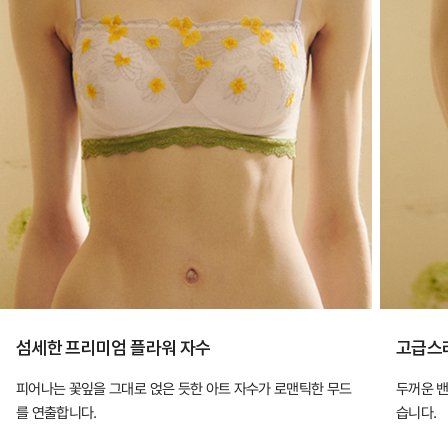
섬세한 프리미엄 플라워 자수
고급스
피어나는 꽃잎을 그대로 얹은 듯한 아트 자수가 로맨틱한 무드
두꺼운 밴
를 연출합니다.
습니다.