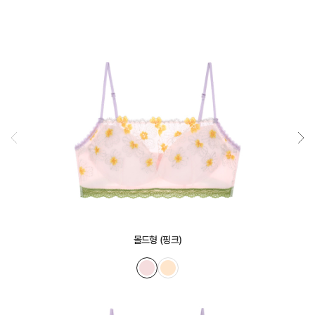
몰드형 (핑크)