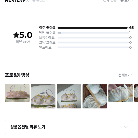
6. 소비자 부주의로 인한 제품 손상은 보상되지 않습니다.
· 주문 폭주 시 순차 발송으로 배송이 지연될 수 있는 점 양해 부탁드리며, 배송 지연은 무
상 반품 사유에 해당하지 않습니다.
[Product Info]
제조원: (주)컴포트랩 협력 업체
[교환 / 반품]
판매원: (주)컴포트랩
접수
제조국:
중국
· 수령 후 7일 이내 마이페이지 또는 1:1 채팅으로 접수 → 수령 후 10일 이내 도착분 처리
가능
배송비
· 단순변심 (사이즈·컬러·디자인 변경): 교환·반품 배송비 5,000원
· 불량 상품: 동일 상품(동일 컬러·사이즈) 1회 교환 / 다른 디자인 교환 시 배송비 5,000
원
· 빠른 수령이 필요할 경우, 교환보다 전체반품 후 재구매를 권장합니다.
(교환: 약 10영업일 / 반품: 약 7영업일 소요, 배송비 동일)
세트 교환 유의
· 옵션 품절 우려가 있으므로 세트 구매 시 함께 반송 권장
· 단품 반송 후 품절 시 대체 상품 안내 / 추가 접수 시 배송비 발생 가능
교환·반품 불가
· 수령 후 7일 초과 / 택 제거·세탁·착용·훼손·오염된 상품
· 불량·오배송이라도 택 제거 또는 세탁 후에는 불가
· 사이즈 허용 오차(약 1cm) / 실밥·미세 컬러 차이 등 대량생산 특성에 의한 사소한 차이
· 고객 부주의로 인한 변형·훼손·오염
· 다종 PACK 구성 상품의 부분 반품 및 타상품 교환 불가