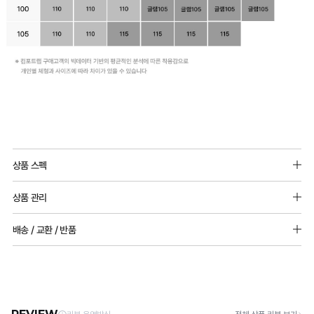
상품 스펙
소재 : 폴리에스터, 나일론, 폴리우레탄 기타
상품 관리
몰드두께
[Care Guide]
배송 / 교환 / 반품
몰드형: 전사이즈_5mm(85사이즈_2cm 볼륨몰드) / 패드 추가 불가능
1. 고온 세탁은 제품 변형의 원인이 될 수 있으므로, 미지근한 물로 세탁해 주세요.
홑겹형: 몰드없음 / 니플패드(베이지) 증정
2. 기계 세탁을 할 경우 제품 손상 및 변형 방지를 위해, 반드시 세탁망을 사용해 주세요.
[배송]
3. 건조기 사용 시 고온으로 인한 제품 손상 및 변형이 발생할 수 있으므로 자연 건조해
· 택배사: 한진택배 (1588-0011) | 기본 배송비 2,500원 / 3만원 이상 무료배송
어깨끈 넓이 : 전사이즈_5mm
주세요.
· 제주 +3,000원 / 도서산간 +5,000원 (교환·반품 시 왕복 총 비용 11,000원
4. 짙은 색상과 밝은 색상은 분리하여 세탁해 주세요.
~15,000원)
5. 땀과 비 등에 젖은 상태로 방치할 경우, 변색 또는 이염현상이 나타날 수 있습니다.
· 평일 오전 10시 이전 결제 완료 시 당일 발송 (이후 1~3 영업일 소요)