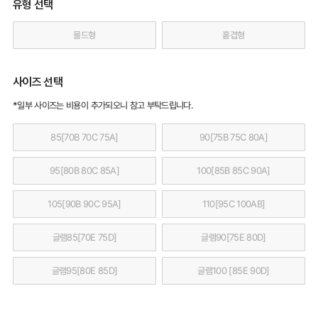
유형 선택
몰드형
홑겹형
사이즈 선택
*일부 사이즈는 비용이 추가되오니 참고 부탁드립니다.
85[70B 70C 75A]
90[75B 75C 80A]
95[80B 80C 85A]
100[85B 85C 90A]
105[90B 90C 95A]
110[95C 100AB]
글램85[70E 75D]
글램90[75E 80D]
글램95[80E 85D]
글램100 [85E 90D]