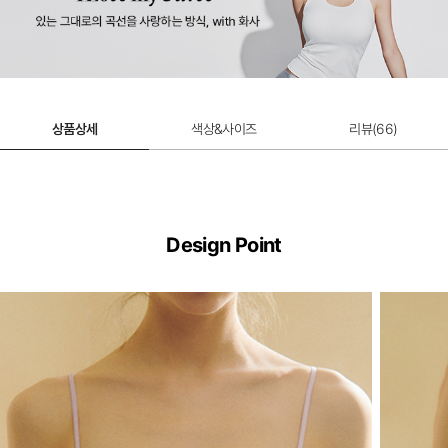
아트자수 가든 팬티
29,000원
상품상세
색상&사이즈
리뷰(
66
)
Design Point