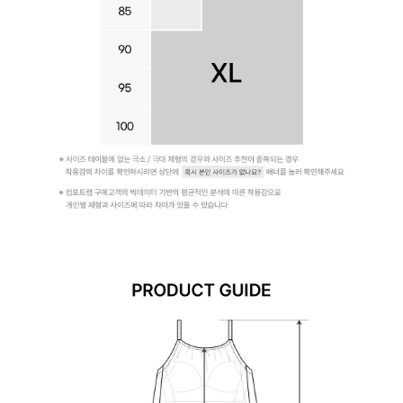
슴
라
인
을
완
성
합
니
다.
시
원
한
심
리