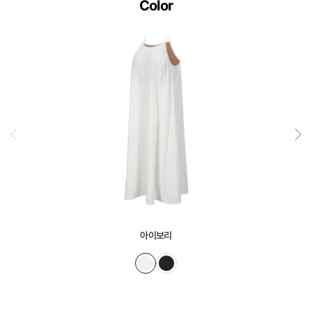
Color
로
정
교
하
게
설
계
된
3D
일
체
형
아이보리
몰
드
가