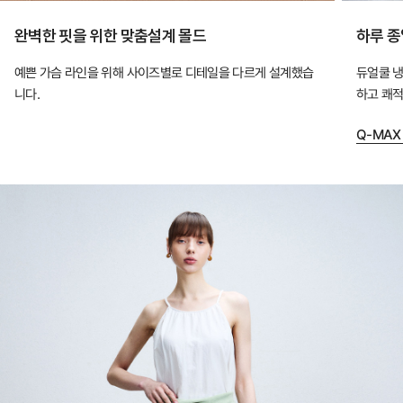
정
완벽한 핏을 위한 맞춤설계 몰드
하루 종
적
예쁜 가슴 라인을 위해 사이즈별로 디테일을 다르게 설계했습
듀얼쿨 냉
인
니다.
하고 쾌적
핏
을
Q-MAX
완
성
하
는
컴
포
트
랩
의
인