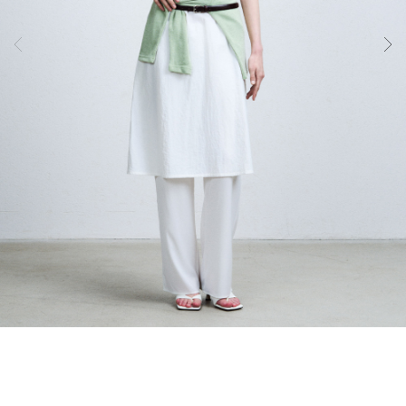
체
공
학
설
계
기
술
입
니
다.
사
이
즈
별