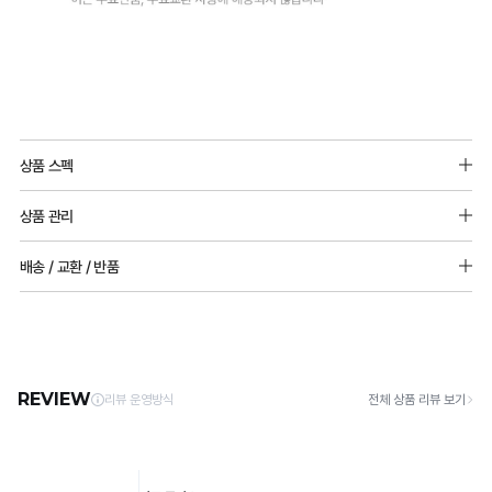
쾌
적
한
착
Q-
용
MAX
감
상품 스펙
냉
을
소재
감
상품 관리
겉감 : 레이온 40% 나일론 60%
유
성
안감 : 듀얼쿨 안감 (나일론 68% 폴리우레탄 32%)
[Care Guide]
지
배송 / 교환 / 반품
테
1. 고온 세탁은 제품 변형의 원인이 될 수 있으므로, 미지근한 물로 세탁해 주세요.
몰드두께
합
2. 기계 세탁을 할 경우 제품 손상 및 변형 방지를 위해, 반드시 세탁망을 사용해 주세요.
스
[배송]
85,90 8mm 부분 볼륨 몰드
3. 건조기 사용 시 고온으로 인한 제품 손상 및 변형이 발생할 수 있으므로 자연 건조해
· 택배사: 한진택배 (1588-0011) | 기본 배송비 2,500원 / 3만원 이상 무료배송
트
니
전사이즈(85,90 제외) 5mm 풀컵 몰드
주세요.
· 제주 +3,000원 / 도서산간 +5,000원 (교환·반품 시 왕복 총 비용 11,000원
완
4. 짙은 색상과 밝은 색상은 분리하여 세탁해 주세요.
다.
~15,000원)
5. 땀과 비 등에 젖은 상태로 방치할 경우, 변색 또는 이염현상이 나타날 수 있습니다.
료
· 평일 오전 10시 이전 결제 완료 시 당일 발송 (이후 1~3 영업일 소요)
6. 소비자 부주의로 인한 제품 손상은 보상되지 않습니다.
· 주문 폭주 시 순차 발송으로 배송이 지연될 수 있는 점 양해 부탁드리며, 배송 지연은 무
밴
상 반품 사유에 해당하지 않습니다.
[Product Info]
드
듀
제조원: (주)컴포트랩 협력 업체
[교환 / 반품]
얼
판매원: (주)컴포트랩
없