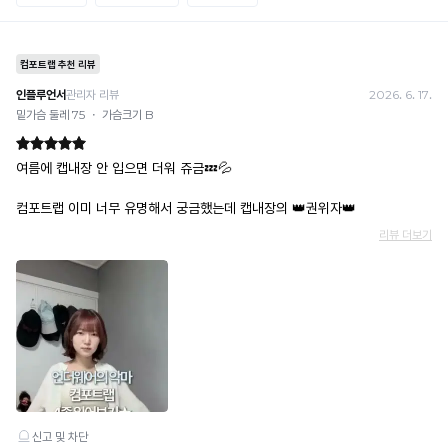
· 금액·은행·계좌번호 오입력 시 송금 불가 → 정확히 확인 후 입금 / 문의: 1:1 채팅
로
에
· 여러 건 주문 시 가상계좌별로 각각 입금 (총액 일괄 입금 불가)
더
예) 1만원 A + 1만원 B → 각 1만원씩 입금 O / 합산 2만원 입금 ✕
욱
편
휴대폰 결제
시
안
· 취소 가능: 결제한 당월 말일까지
원
예) 12/30 결제 → 12/31까지 취소 가능
하
하
· 당월 취소 불가 시: 수수료 3.5% 차감 후 현금 환불
고
게
쿠폰
쾌
밀
· 일반 상품 구매 시에만 적용 가능
적
· 이벤트·1+1·세트·할인 적용 상품·ACC·프리미엄·다종구성 상품은 적용 불가
착
한
· 배송 준비 중이라도 송장 등록 후에는 주문 취소 불가
착
됩
· 배송 중 미협의 반품 접수 시, 회수 완료 후 단순변심 반품으로 처리되어 배송비가 부과
용
됩니다.
니
감
을
다.
제
공
합
니
다.
Q-
MAX