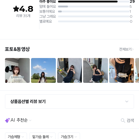
접수
쿨
제조국:
중국
· 수령 후 7일 이내 마이페이지 또는 1:1 채팅으로 접수 → 수령 후 10일 이내 도착분 처리
는
냉
가능
프
감
배송비
안
리
· 단순변심 (사이즈·컬러·디자인 변경): 교환·반품 배송비 5,000원
감
커
· 불량 상품: 동일 상품(동일 컬러·사이즈) 1회 교환 / 다른 디자인 교환 시 배송비 5,000
은
원
팅
Q-
· 빠른 수령이 필요할 경우, 교환보다 전체반품 후 재구매를 권장합니다.
하
(교환: 약 10영업일 / 반품: 약 7영업일 소요, 배송비 동일)
MAX
냉
변
세트 교환 유의
감
· 옵션 품절 우려가 있으므로 세트 구매 시 함께 반송 권장
조
· 단품 반송 후 품절 시 대체 상품 안내 / 추가 접수 시 배송비 발생 가능
성
테
임
교환·반품 불가
스
· 수령 후 7일 초과 / 택 제거·세탁·착용·훼손·오염된 상품
과
· 불량·오배송이라도 택 제거 또는 세탁 후에는 불가
트
· 사이즈 허용 오차(약 1cm) / 실밥·미세 컬러 차이 등 대량생산 특성에 의한 사소한 차이
배
를
· 고객 부주의로 인한 변형·훼손·오염
완
김
· 다종 PACK 구성 상품의 부분 반품 및 타상품 교환 불가
료
없
한
[결제]
소
이
무통장(가상계좌)
재
· 입금자명: ㈜컴포트랩 / 주문 후 3일 이내 입금 (기간 초과 시 자동 취소, 복구 불가)
몸