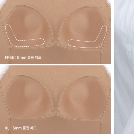
이
란?
ERGOFIT®
은
브
라
없
이
한
장
만
입
어
도
안