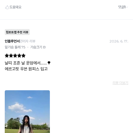
란?
촉
감
으
로
느
껴
지
는
냉
감
수
치
로
높
을
수
록
냉
감