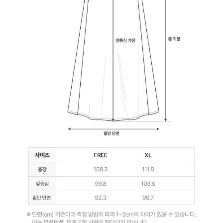
스
듀
얼
쿨
안
감
피
부
에
매
끄
럽
게
닿
아