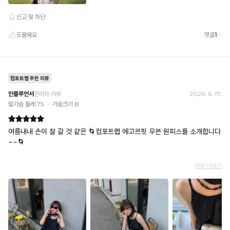
성
이
시
원
합
니
다.