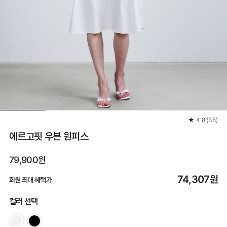
★
4.8
(
35
)
에르고핏 우븐 원피스
79,900원
74,307
원
회원 최대 혜택가
컬러 선택