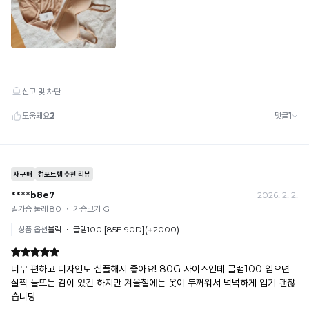
Q-
MAX
란?
촉
감
으
로
느
껴
지
는
냉
감
수
치
로
높
을
수
록