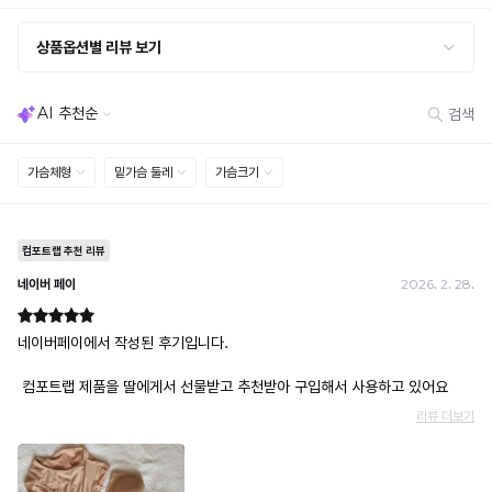
· 불량·오배송이라도 택 제거 또는 세탁 후에는 불가
적
· 사이즈 허용 오차(약 1cm) / 실밥·미세 컬러 차이 등 대량생산 특성에 의한 사소한 차이
용
· 고객 부주의로 인한 변형·훼손·오염
된
· 다종 PACK 구성 상품의 부분 반품 및 타상품 교환 불가
상
품
[결제]
으
무통장(가상계좌)
로
· 입금자명: ㈜컴포트랩 / 주문 후 3일 이내 입금 (기간 초과 시 자동 취소, 복구 불가)
· 금액·은행·계좌번호 오입력 시 송금 불가 → 정확히 확인 후 입금 / 문의: 1:1 채팅
더
· 여러 건 주문 시 가상계좌별로 각각 입금 (총액 일괄 입금 불가)
욱
예) 1만원 A + 1만원 B → 각 1만원씩 입금 O / 합산 2만원 입금 ✕
쾌
휴대폰 결제
적
· 취소 가능: 결제한 당월 말일까지
한
예) 12/30 결제 → 12/31까지 취소 가능
착
· 당월 취소 불가 시: 수수료 3.5% 차감 후 현금 환불
용
쿠폰
이
· 일반 상품 구매 시에만 적용 가능
가
· 이벤트·1+1·세트·할인 적용 상품·ACC·프리미엄·다종구성 상품은 적용 불가
능
· 배송 준비 중이라도 송장 등록 후에는 주문 취소 불가
합
· 배송 중 미협의 반품 접수 시, 회수 완료 후 단순변심 반품으로 처리되어 배송비가 부과
니
됩니다.
다.