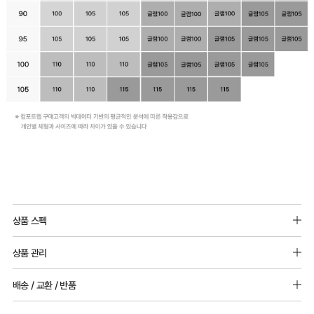
Q-
MAX
상품 스펙
냉
소재 : 모달 89%, 폴리우레탄 11%
감
상품 관리
몰드두께 : 5mm 패드 / 추가 불가
성
[Care Guide]
배송 / 교환 / 반품
테
어깨끈두께
1. 고온 세탁은 제품 변형의 원인이 될 수 있으므로, 미지근한 물로 세탁해 주세요.
85,90,95 : 15mm
2. 기계 세탁을 할 경우 제품 손상 및 변형 방지를 위해, 반드시 세탁망을 사용해 주세요.
스
[배송]
그외 : 20mm