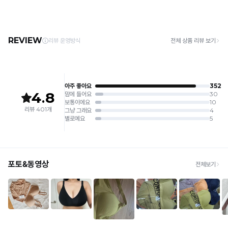
3. 건조기 사용 시 고온으로 인한 제품 손상 및 변형이 발생할 수 있으므로 자연 건조해
· 택배사: 한진택배 (1588-0011) | 기본 배송비 2,500원 / 3만원 이상 무료배송
트
주세요.
· 제주 +3,000원 / 도서산간 +5,000원 (교환·반품 시 왕복 총 비용 11,000원
완
4. 짙은 색상과 밝은 색상은 분리하여 세탁해 주세요.
~15,000원)
5. 땀과 비 등에 젖은 상태로 방치할 경우, 변색 또는 이염현상이 나타날 수 있습니다.
료
· 평일 오전 10시 이전 결제 완료 시 당일 발송 (이후 1~3 영업일 소요)
6. 소비자 부주의로 인한 제품 손상은 보상되지 않습니다.
· 주문 폭주 시 순차 발송으로 배송이 지연될 수 있는 점 양해 부탁드리며, 배송 지연은 무
상 반품 사유에 해당하지 않습니다.
[Product Info]
Q-
제조원: (주)컴포트랩 협력 업체
[교환 / 반품]
MAX
판매원: (주)컴포트랩
접수
냉
제조국:
중국
· 수령 후 7일 이내 마이페이지 또는 1:1 채팅으로 접수 → 수령 후 10일 이내 도착분 처리
감
가능
성
배송비
테
· 단순변심 (사이즈·컬러·디자인 변경): 교환·반품 배송비 5,000원
스
· 불량 상품: 동일 상품(동일 컬러·사이즈) 1회 교환 / 다른 디자인 교환 시 배송비 5,000
트
원
를
· 빠른 수령이 필요할 경우, 교환보다 전체반품 후 재구매를 권장합니다.
(교환: 약 10영업일 / 반품: 약 7영업일 소요, 배송비 동일)
완
료
세트 교환 유의
한
· 옵션 품절 우려가 있으므로 세트 구매 시 함께 반송 권장
· 단품 반송 후 품절 시 대체 상품 안내 / 추가 접수 시 배송비 발생 가능
안
감
교환·반품 불가
이
· 수령 후 7일 초과 / 택 제거·세탁·착용·훼손·오염된 상품