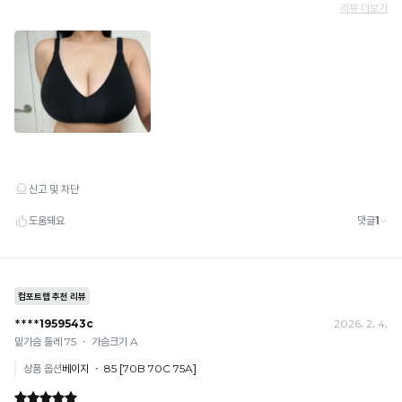
냉
감
성
이
시
원
합
니
다.