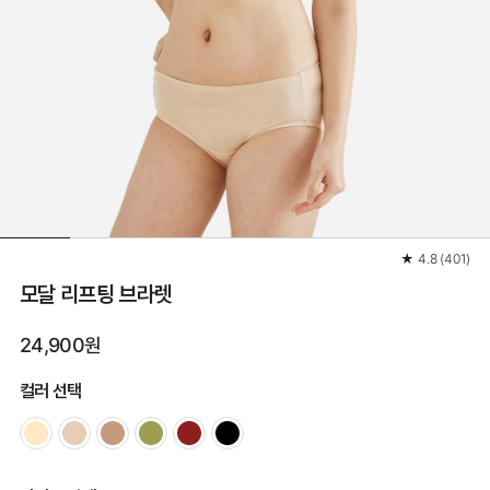
★
4.8
(
401
)
모달 리프팅 브라렛
24,900원
컬러 선택