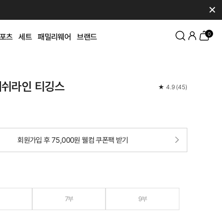
✕
0
포츠
세트
패밀리웨어
브랜드
메쉬라인 티깅스
★
4.9
(
45
)
회원가입 후 75,000원 웰컴 쿠폰팩 받기
7부
9부