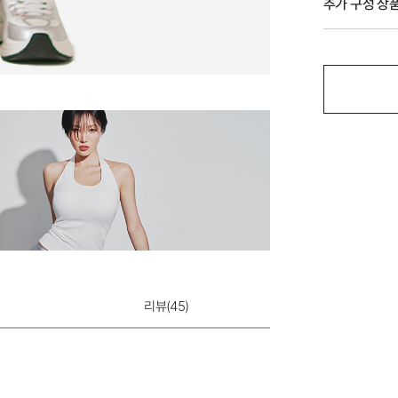
추가 구성 상
에어 T-BACK
리뷰(
45
)
7,900원