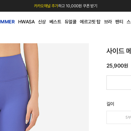
카카오채널 추가
하고 10,000원 쿠폰 받기
UMMER
HWASA
신상
베스트
듀얼쿨
에르고핏 탑
브라
팬티
스
사이드 
25,900원
길이
5부