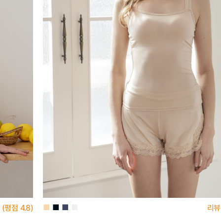
■
■
■
■
(평점
4.8)
리뷰