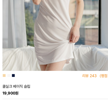
■
■
■
리뷰
243
(평점
쿨실크 베이직 슬립
19,900원