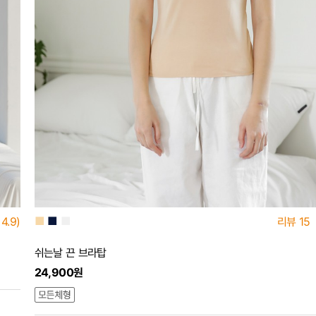
■
■
■
4.9)
리뷰
15
쉬는날 끈 브라탑
24,900원