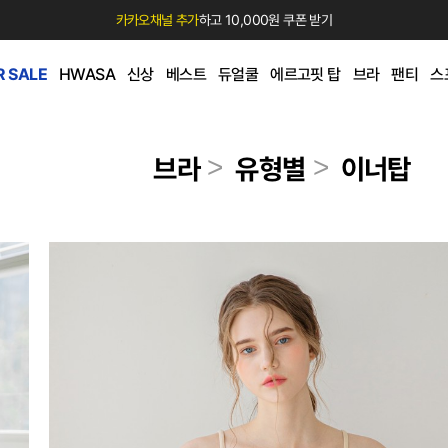
카카오채널 추가
하고 10,000원 쿠폰 받기
 SALE
HWASA
신상
베스트
듀얼쿨
에르고핏 탑
브라
팬티
스
>
>
브라
유형별
이너탑