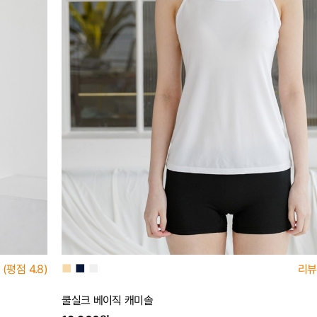
■
■
■
(평점
4.8)
리뷰
쿨실크 베이직 캐미솔