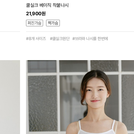
쿨실크 베이직 착붙나시
21,900원
#8개 사이즈 #쿨실크원단 #브라와 나시를 한번에