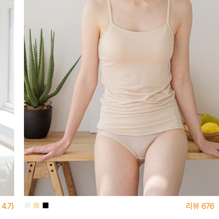
■
■
■
4.7)
리뷰
676