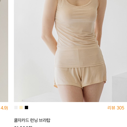
■
■
■
4.9)
리뷰
305
쿨자카드 런닝 브라탑