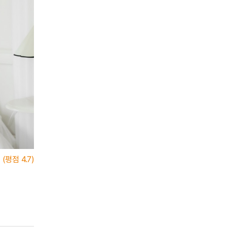
(평점
4.7)