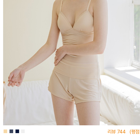
■
■
■
■
리뷰
744
(평점