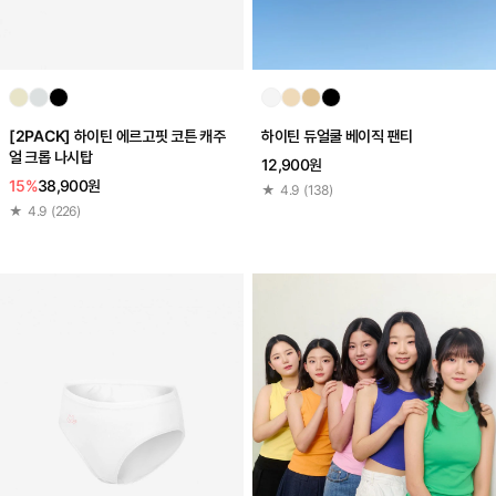
[2PACK] 하이틴 에르고핏 코튼 캐주
하이틴 듀얼쿨 베이직 팬티
얼 크롭 나시탑
12,900원
15%
38,900원
★
4.9
(
138
)
★
4.9
(
226
)