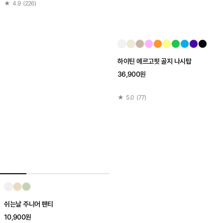
★
4.9
(
226
)
하이틴 에르고핏 골지 나시탑
36,900원
★
5.0
(
77
)
쉬는날 주니어 팬티
10,900원