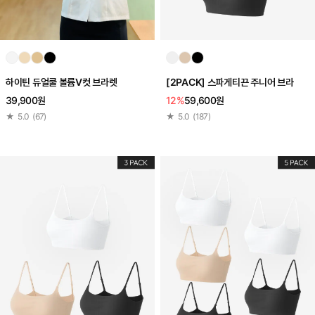
하이틴 듀얼쿨 볼륨V컷 브라렛
[2PACK] 스파게티끈 주니어 브라
39,900원
12%
59,600원
★
5.0
(
67
)
★
5.0
(
187
)