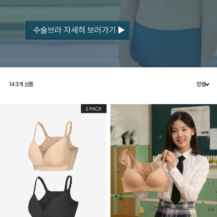
143
개 상품
정렬