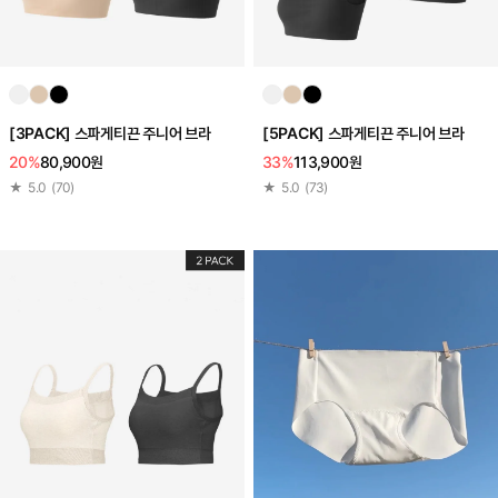
[3PACK] 스파게티끈 주니어 브라
[5PACK] 스파게티끈 주니어 브라
20%
80,900원
33%
113,900원
★
5.0
(
70
)
★
5.0
(
73
)