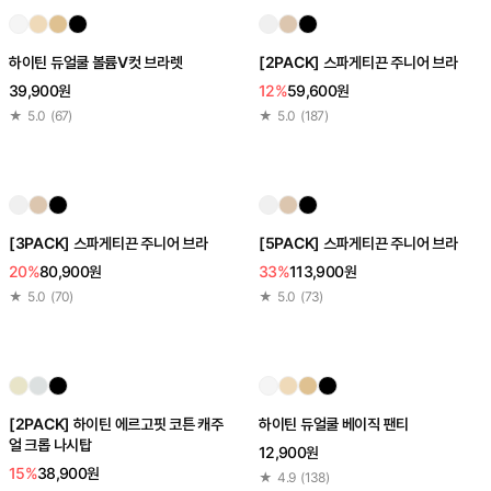
하이틴 듀얼쿨 볼륨V컷 브라렛
[2PACK] 스파게티끈 주니어 브라
39,900원
12%
59,600원
★
5.0
(
67
)
★
5.0
(
187
)
[3PACK] 스파게티끈 주니어 브라
[5PACK] 스파게티끈 주니어 브라
20%
80,900원
33%
113,900원
★
5.0
(
70
)
★
5.0
(
73
)
[2PACK] 하이틴 에르고핏 코튼 캐주
하이틴 듀얼쿨 베이직 팬티
얼 크롭 나시탑
12,900원
15%
38,900원
★
4.9
(
138
)