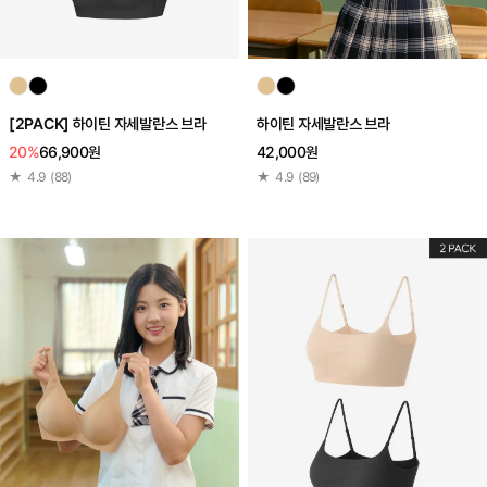
[2PACK] 하이틴 자세발란스 브라
하이틴 자세발란스 브라
20%
66,900원
42,000원
★
4.9
(
88
)
★
4.9
(
89
)