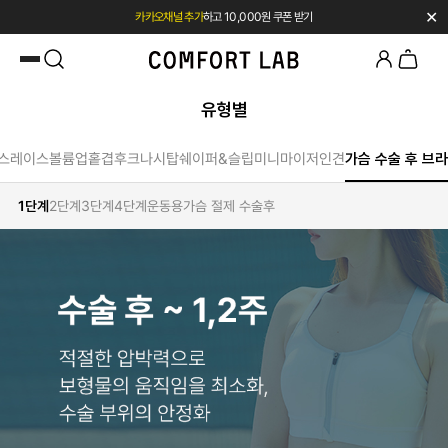
✕
카카오채널 추가
하고 10,000원 쿠폰 받기
첫 구매 시 베스트셀러 50% 즉시 할인
유형별
스
레이스
볼륨업
홑겹
후크
나시탑
쉐이퍼&슬립
미니마이저
인견
가슴 수술 후 브라
1단계
2단계
3단계
4단계
운동용
가슴 절제 수술후