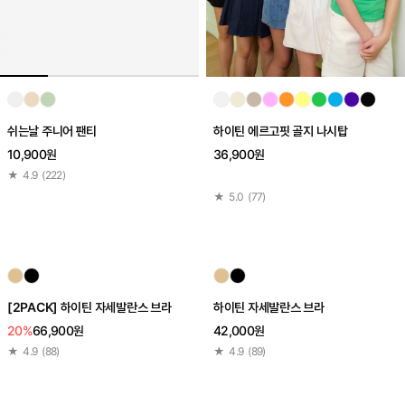
쉬는날 주니어 팬티
하이틴 에르고핏 골지 나시탑
10,900원
36,900원
★
4.9
(
222
)
★
5.0
(
77
)
[2PACK] 하이틴 자세발란스 브라
하이틴 자세발란스 브라
20%
66,900원
42,000원
★
4.9
(
88
)
★
4.9
(
89
)