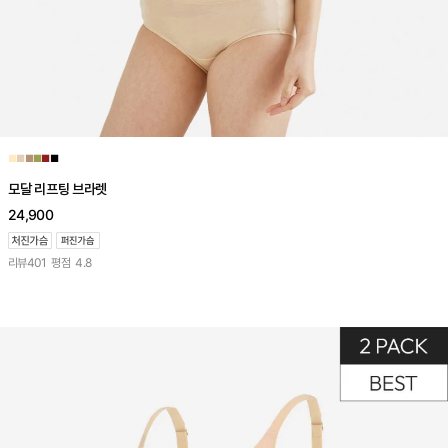
■
■
■
■
■
■
모달 리프팅 브라렛
24,900
리뷰
401
평점
4.8