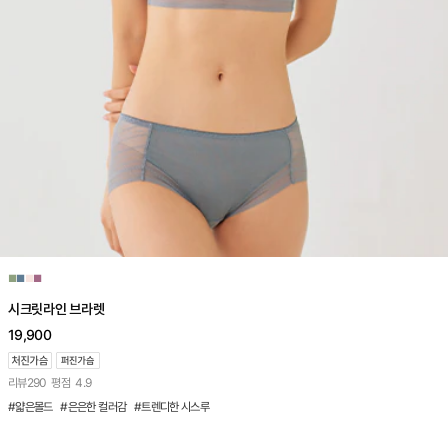
■
■
■
■
시크릿라인 브라렛
19,900
리뷰
290
평점
4.9
#얇은몰드 #은은한 컬러감 #트렌디한 시스루