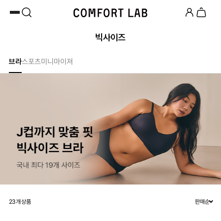
카카오채널 추가
하고 10,000원 쿠폰 받기
첫 구매 시 베스트셀러 50% 즉시 할인
빅사이즈
브라
스포츠
미니마이져
23
개 상품
판매순