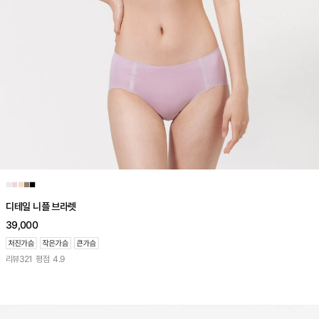
■
■
■
■
■
디테일 니플 브라렛
39,000
리뷰
321
평점
4.9