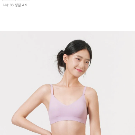
리뷰
186
평점
4.9