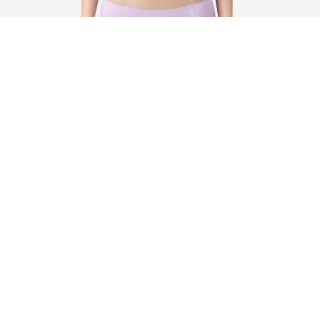
■
■
■
■
■
디테일 일반 브라렛
39,000
리뷰
260
평점
4.9