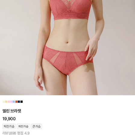
■
■
■
■
■
■
■
■
엘린 브라렛
19,900
리뷰
1,898
평점
4.9