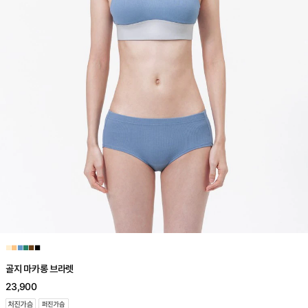
■
■
■
■
■
■
골지 마카롱 브라렛
23,900