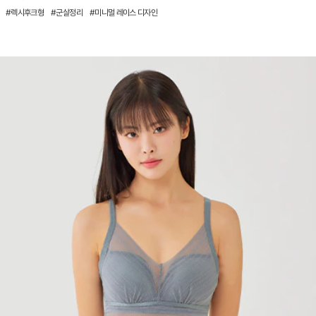
#렉시후크형 #군살정리 #미니멀 레이스 디자인