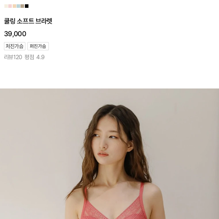
■
■
■
■
■
■
쿨링 소프트 브라렛
39,000
리뷰
120
평점
4.9