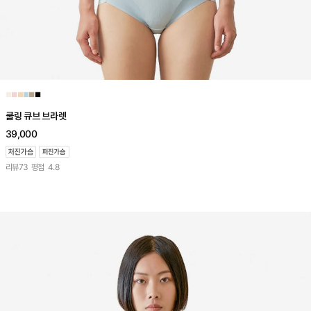
■
■
■
■
■
■
쿨링 큐브 브라렛
39,000
리뷰
73
평점
4.8