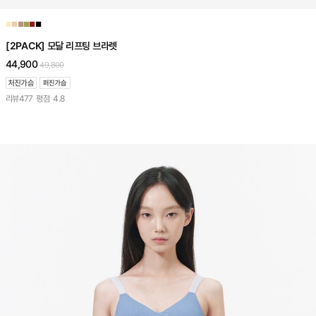
■
■
■
■
■
■
[2PACK] 모달 리프팅 브라렛
44,900
49,800
리뷰
477
평점
4.8