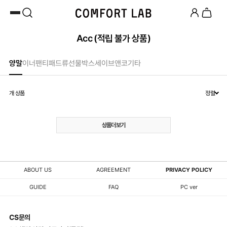
카카오채널 추가
하고 10,000원 쿠폰 받기
첫 구매 시 베스트셀러 50% 즉시 할인
Acc (적립 불가 상품)
양말
이너팬티
패드류
선물박스
세이브앤코
기타
개 상품
정렬
상품더보기
ABOUT US
AGREEMENT
PRIVACY POLICY
GUIDE
FAQ
PC ver
CS문의