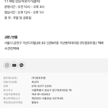
1:1 채팅 상담 바로가기(클릭)
운영시간 : 오전 10시 - 오후 4시
점심시간 : 오후 12시 - 오후 1시
휴 무 : 주말 및 공휴일
교환 / 반품
서울시 금천구 가산디지털2로 83 신관M1층 가산벤처대리점 (주)컴포트랩 / 택배
사:한진택배
법인명(상호)
(주)컴포트랩
대표자(성명)
최선미
전화
070-5217-2205
본사주소
서울특별시 강남구 압구정로30길 78
사업자등록번호
744-81-00453
통신판매업신고
제2020-서울강남-02754호
개인정보관리책임
황형수