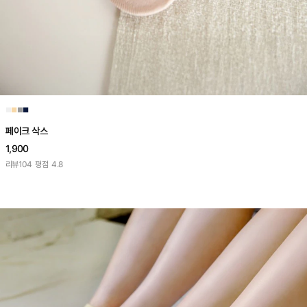
■
■
■
■
페이크 삭스
1,900
리뷰
104
평점
4.8