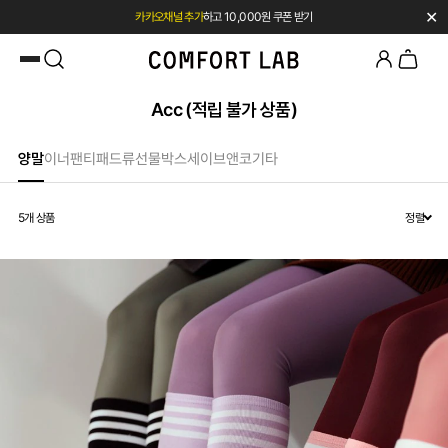
✕
카카오채널 추가
하고 10,000원 쿠폰 받기
페이코 쿠폰 혜택 12% OFF 24시간만
Acc (적립 불가 상품)
양말
이너팬티
패드류
선물박스
세이브앤코
기타
5
개 상품
정렬