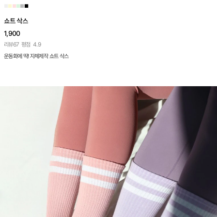
■
■
■
■
■
■
쇼트 삭스
1,900
리뷰
67
평점
4.9
운동화에 딱! 자체제작 쇼트 삭스