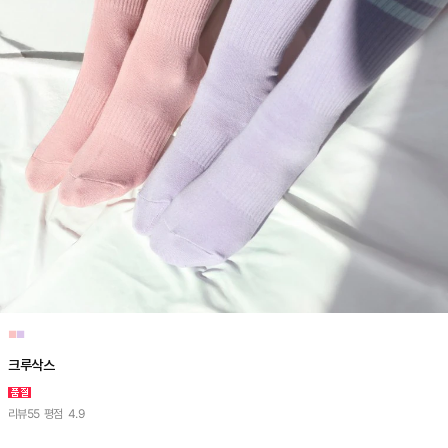
■
■
크루삭스
리뷰
55
평점
4.9