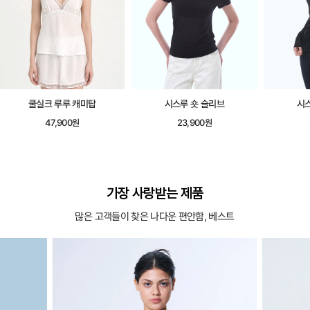
쿨실크 루루 캐미탑
시스루 숏 슬리브
시
47,900원
23,900원
가장 사랑받는 제품
많은 고객들이 찾은 나다운 편안함, 베스트