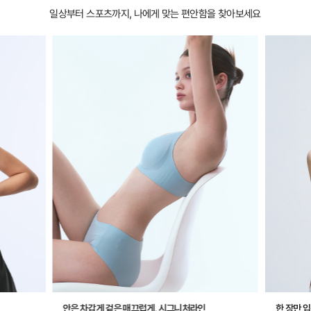
일상부터 스포츠까지, 나에게 맞는 편안함을 찾아보세요
안은 차갑게 겉은 매끄럽게, 시그니처라인
한 장만 