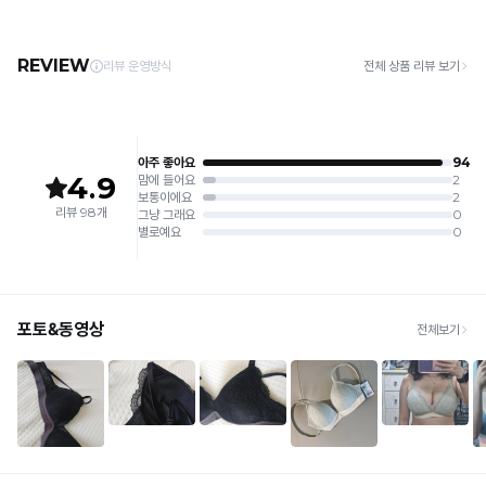
주세요.
· 제주 +3,000원 / 도서산간 +5,000원 (교환·반품 시 왕복 총 비용 11,000원
4. 짙은 색상과 밝은 색상은 분리하여 세탁해 주세요.
~15,000원)
5. 땀과 비 등에 젖은 상태로 방치할 경우, 변색 또는 이염현상이 나타날 수 있습니다.
· 평일 오전 10시 이전 결제 완료 시 당일 발송 (이후 1~3 영업일 소요)
6. 소비자 부주의로 인한 제품 손상은 보상되지 않습니다.
· 주문 폭주 시 순차 발송으로 배송이 지연될 수 있는 점 양해 부탁드리며, 배송 지연은 무
상 반품 사유에 해당하지 않습니다.
[Product Info]
제조원: (주)컴포트랩 협력 업체
[교환 / 반품]
판매원: (주)컴포트랩
접수
제조국:
중국
· 수령 후 7일 이내 마이페이지 또는 1:1 채팅으로 접수 → 수령 후 10일 이내 도착분 처리
가능
배송비
· 단순변심 (사이즈·컬러·디자인 변경): 교환·반품 배송비 5,000원
· 불량 상품: 동일 상품(동일 컬러·사이즈) 1회 교환 / 다른 디자인 교환 시 배송비 5,000
원
· 빠른 수령이 필요할 경우, 교환보다 전체반품 후 재구매를 권장합니다.
(교환: 약 10영업일 / 반품: 약 7영업일 소요, 배송비 동일)
세트 교환 유의
· 옵션 품절 우려가 있으므로 세트 구매 시 함께 반송 권장
· 단품 반송 후 품절 시 대체 상품 안내 / 추가 접수 시 배송비 발생 가능
교환·반품 불가
· 수령 후 7일 초과 / 택 제거·세탁·착용·훼손·오염된 상품
· 불량·오배송이라도 택 제거 또는 세탁 후에는 불가