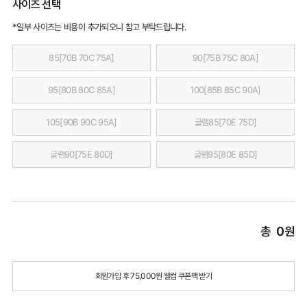
사이즈 선택
*일부 사이즈는 비용이 추가되오니 참고 부탁드립니다.
85[70B 70C 75A]
90[75B 75C 80A]
95[80B 80C 85A]
100[85B 85C 90A]
105[90B 90C 95A]
글램85[70E 75D]
글램90[75E 80D]
글램95[80E 85D]
총
0
원
회원가입 후 75,000원 웰컴 쿠폰팩 받기