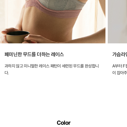
페미닌한 무드를 더하는 레이스
가슴라
과하지 않고 미니멀한 레이스 패턴이 세련된 무드를 완성합니
A부터 F
다.
이 잡아주
Color