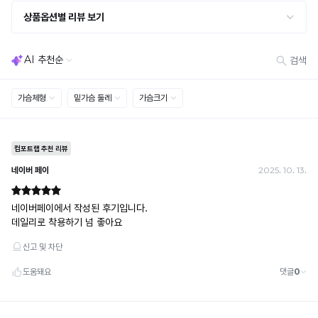
· 사이즈 허용 오차(약 1cm) / 실밥·미세 컬러 차이 등 대량생산 특성에 의한 사소한 차이
· 고객 부주의로 인한 변형·훼손·오염
· 다종 PACK 구성 상품의 부분 반품 및 타상품 교환 불가
[결제]
무통장(가상계좌)
· 입금자명: ㈜컴포트랩 / 주문 후 3일 이내 입금 (기간 초과 시 자동 취소, 복구 불가)
· 금액·은행·계좌번호 오입력 시 송금 불가 → 정확히 확인 후 입금 / 문의: 1:1 채팅
· 여러 건 주문 시 가상계좌별로 각각 입금 (총액 일괄 입금 불가)
예) 1만원 A + 1만원 B → 각 1만원씩 입금 O / 합산 2만원 입금 ✕
휴대폰 결제
· 취소 가능: 결제한 당월 말일까지
예) 12/30 결제 → 12/31까지 취소 가능
· 당월 취소 불가 시: 수수료 3.5% 차감 후 현금 환불
쿠폰
· 일반 상품 구매 시에만 적용 가능
· 이벤트·1+1·세트·할인 적용 상품·ACC·프리미엄·다종구성 상품은 적용 불가
· 배송 준비 중이라도 송장 등록 후에는 주문 취소 불가
· 배송 중 미협의 반품 접수 시, 회수 완료 후 단순변심 반품으로 처리되어 배송비가 부과
됩니다.