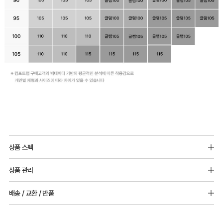
상품 스펙
몰드두께 : 전사이즈 8mm
상품 관리
패드 추가 가능
[Care Guide]
배송 / 교환 / 반품
소재 : 나일론 90%, 폴리우레탄 10%
1. 고온 세탁은 제품 변형의 원인이 될 수 있으므로, 미지근한 물로 세탁해 주세요.
2. 기계 세탁을 할 경우 제품 손상 및 변형 방지를 위해, 반드시 세탁망을 사용해 주세요.
[배송]
3. 건조기 사용 시 고온으로 인한 제품 손상 및 변형이 발생할 수 있으므로 자연 건조해
· 택배사: 한진택배 (1588-0011) | 기본 배송비 2,500원 / 3만원 이상 무료배송