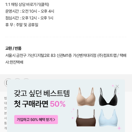
1:1 채팅 상담 바로가기(클릭)
운영시간 : 오전 10시 - 오후 4시
점심시간 : 오후 12시 - 오후 1시
휴 무 : 주말 및 공휴일
교환 / 반품
서울시 금천구 가산디지털2로 83 신관M1층 가산벤처대리점 (주)컴포트랩 / 택배
사:한진택배
법인명(상호)
(주)컴포트랩
대표자(성명)
최선미
전화
070-5217-2205
본사주소
서울특별시 강남구 압구정로30길 78
사업자등록번호
744-81-00453
통신판매업신고
제2020-서울강남-02754호
개인정보관리책임
황형수