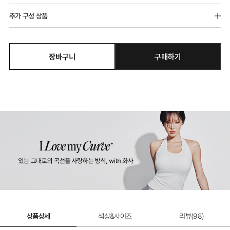
추가 구성 상품
장바구니
구매하기
쉬는날 플리츠 레이스 햄팬티
10,900원
상품상세
색상&사이즈
리뷰(
98
)