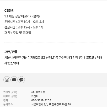
CS문의
1:1 채팅 상담 바로가기(클릭)
운영시간 : 오전 10시 - 오후 4시
점심시간 : 오후 12시 - 오후 1시
휴 무 : 주말 및 공휴일
교환 / 반품
서울시 금천구 가산디지털2로 83 신관M1층 가산벤처대리점 (주)컴포트랩 / 택배
사:한진택배
법인명(상호)
(주)컴포트랩
대표자(성명)
최선미
전화
070-5217-2205
본사주소
서울특별시 강남구 압구정로30길 78