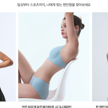
일상부터 스포츠까지, 나에게 맞는 편안함을 찾아보세요
안은 차갑게 겉은 매끄럽게, 시그니처라인
한 장만 