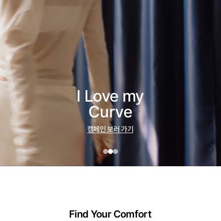
Ergofit® Top
제품 보러 가기
Find Your Comfort