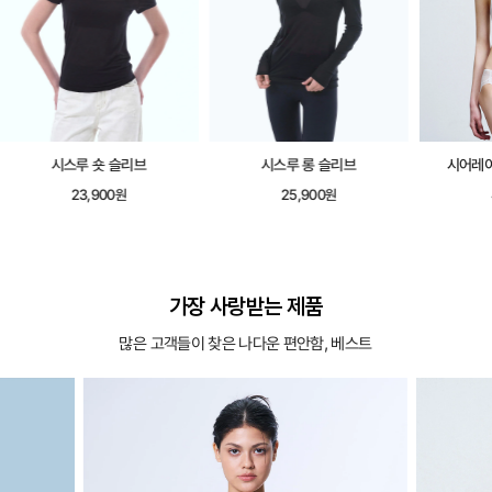
시스루 숏 슬리브
시스루 롱 슬리브
시어레이
23,900원
25,900원
가장 사랑받는 제품
많은 고객들이 찾은 나다운 편안함, 베스트