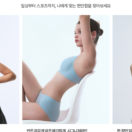
일상부터 스포츠까지, 나에게 맞는 편안함을 찾아보세요
안은 차갑게 겉은 매끄럽게, 시그니처라인
한 장만 