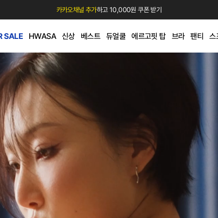
카카오채널 추가
하고 10,000원 쿠폰 받기
 SALE
HWASA
신상
베스트
듀얼쿨
에르고핏 탑
브라
팬티
스