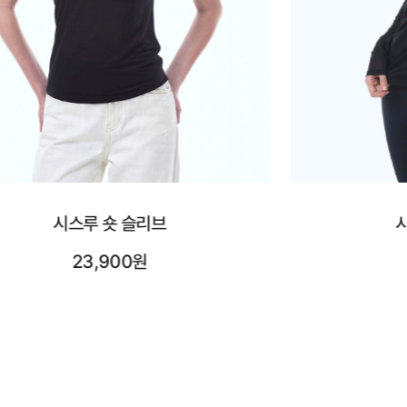
시스루 롱 슬리브
시어레
25,900원