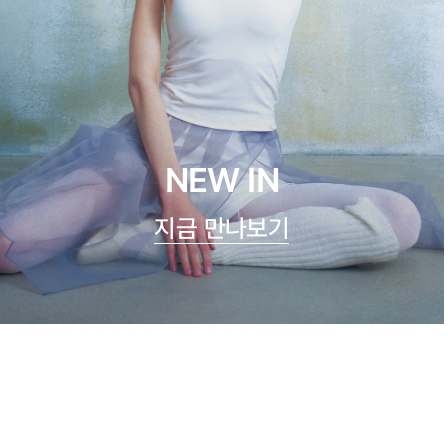
NEW IN
지금 만나보기
쿨실크 루루 캐미탑
47,900원