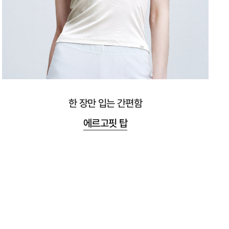
한 장만 입는 간편함
에르고핏 탑