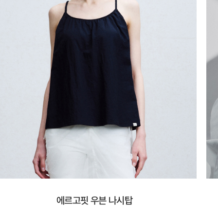
에르고핏 우븐 나시탑