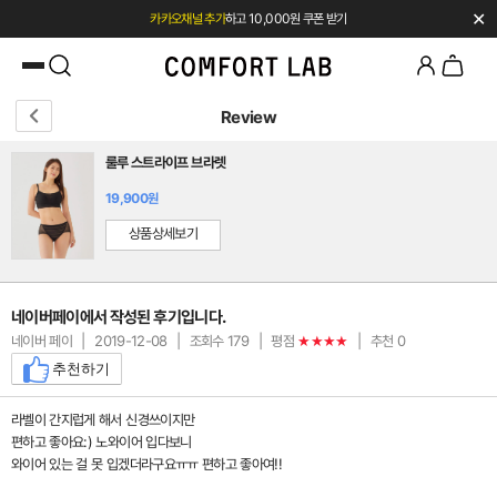
✕
카카오채널 추가
하고 10,000원 쿠폰 받기
첫 구매 시 베스트셀러 50% 즉시 할인
Review
룰루 스트라이프 브라렛
19,900원
상품상세보기
네이버페이에서 작성된 후기입니다.
네이버 페이
|
2019-12-08
|
조회수 179
|
평점
|
추천 0
★★★★
추천하기
라벨이 간지럽게 해서 신경쓰이지만
편하고 좋아요:) 노와이어 입다보니
와이어 있는 걸 못 입겠더라구요ㅠㅠ 편하고 좋아여!!