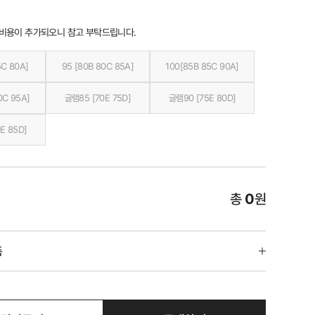
 비용이 추가되오니 참고 부탁드립니다.
5C 80A]
95 [80B 80C 85A]
100[85B 85C 90A]
0C 95A]
글램85 [70E 75D]
글램90 [75E 80D]
E 85D]
총
0
원
품