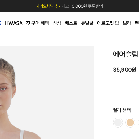
카카오채널 추가
하고 10,000원 쿠폰 받기
E
HWASA
첫 구매 혜택
신상
베스트
듀얼쿨
에르고핏 탑
브라
팬
에어슬림
35,900원
컬러 선택