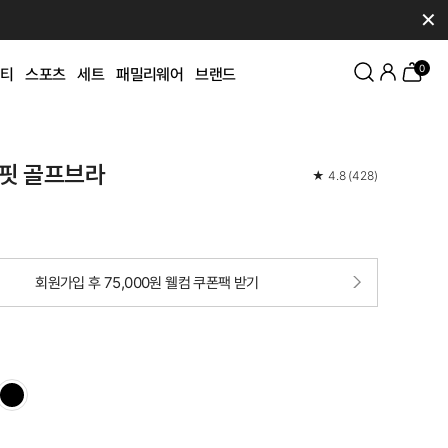
✕
0
티
스포츠
세트
패밀리웨어
브랜드
핏 골프브라
★
4.8
(
428
)
회원가입 후 75,000원 웰컴 쿠폰팩 받기