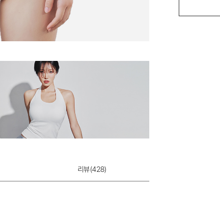
에어슬림핏 골프
12,900원
리뷰(
428
)