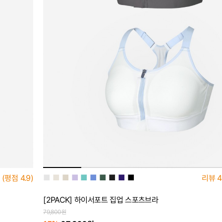
■
■
■
■
■
■
■
■
■
■
(평점
4.9)
리뷰
4
[2PACK] 하이서포트 집업 스포츠브라
79,800원