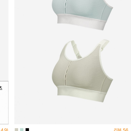
■
■
■
4.9)
리뷰
56