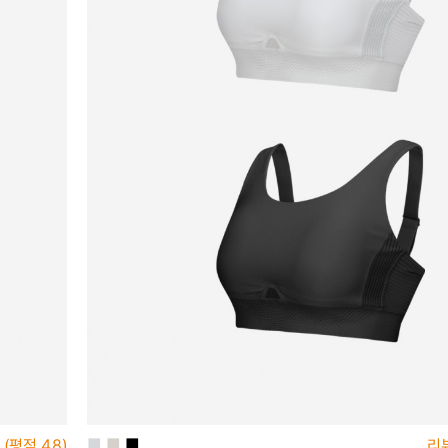
■
■
■
(평점
4.8)
리