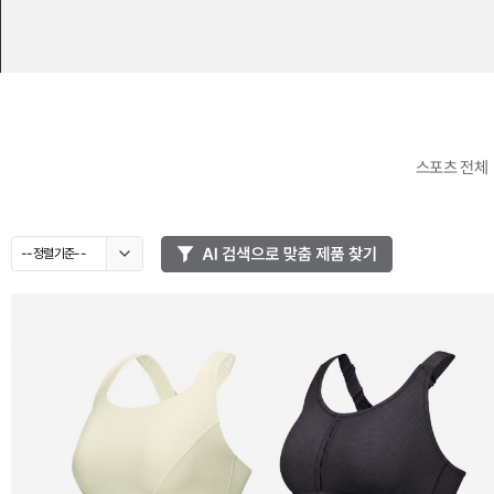
스포츠 전체
--정렬기준--