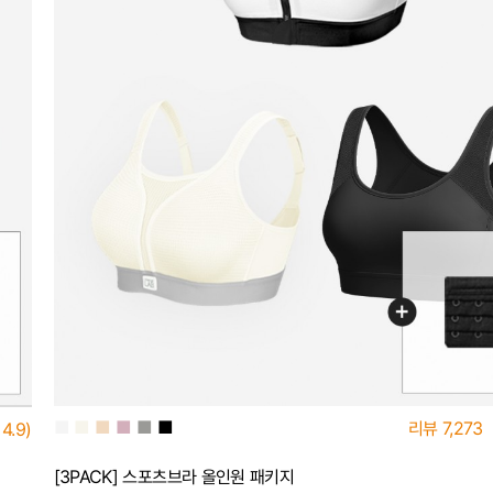
■
■
■
■
■
■
리뷰
7,273
4.9)
[3PACK] 스포츠브라 올인원 패키지