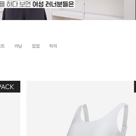
포트
러닝
집업
하의