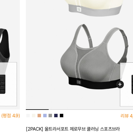
■
■
■
■
■
■
■
(평점
4.9)
리뷰
4
[2PACK] 울트라서포트 제로무브 쿨러닝 스포츠브라