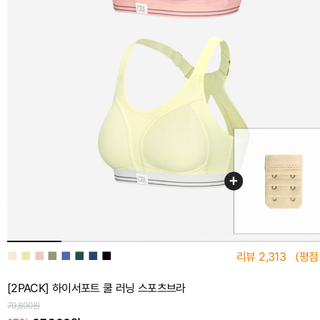
■
■
■
■
■
■
■
■
리뷰
2,313
(평점
[2PACK] 하이서포트 쿨 러닝 스포츠브라
79,800원