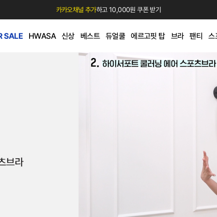
카카오채널 추가
하고 10,000원 쿠폰 받기
 SALE
HWASA
신상
베스트
듀얼쿨
에르고핏 탑
브라
팬티
스