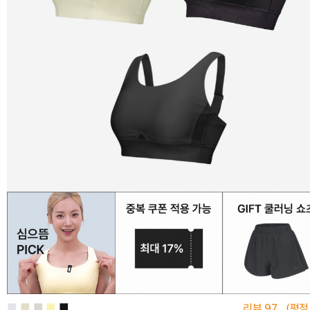
■
■
■
■
■
리뷰
97
(평점