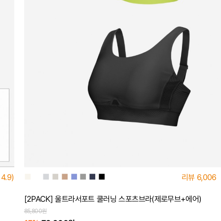
■
■
■
■
■
■
■
■
■
리뷰
6,006
4.9)
[2PACK] 울트라서포트 쿨러닝 스포츠브라(제로무브+에어)
85,800원