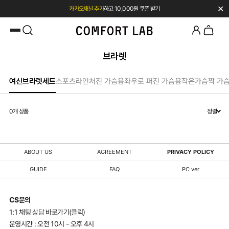
✕
카카오채널 추가
하고 10,000원 쿠폰 받기
첫 구매 전용 혜택 l 베스트셀러 50% OFF
브라렛
여신브라렛세트
스포츠라인
처진 가슴용
좌우로 퍼진 가슴용
작은가슴
짝 가
0
개 상품
정렬
ABOUT US
AGREEMENT
PRIVACY POLICY
GUIDE
FAQ
PC ver
CS문의
1:1 채팅 상담 바로가기(클릭)
운영시간 : 오전 10시 - 오후 4시