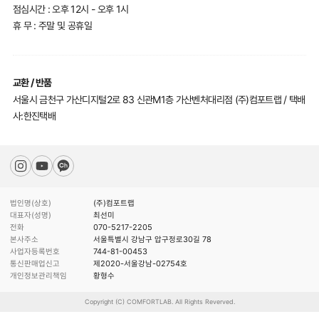
점심시간 : 오후 12시 - 오후 1시
휴 무 : 주말 및 공휴일
교환 / 반품
서울시 금천구 가산디지털2로 83 신관M1층 가산벤처대리점 (주)컴포트랩 / 택배
사:한진택배
법인명(상호)
(주)컴포트랩
대표자(성명)
최선미
전화
070-5217-2205
본사주소
서울특별시 강남구 압구정로30길 78
사업자등록번호
744-81-00453
통신판매업신고
제2020-서울강남-02754호
개인정보관리책임
황형수
Copyright (C) COMFORTLAB. All Rights Reverved.