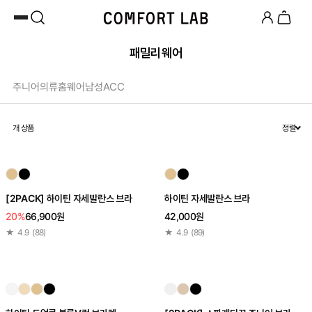
카카오채널 추가
하고 10,000원 쿠폰 받기
첫 구매 시 베스트셀러 50% 즉시 할인
패밀리웨어
주니어
의류
홈웨어
남성
ACC
개 상품
정렬
[2PACK] 하이틴 자세발란스 브라
하이틴 자세발란스 브라
20%
66,900원
42,000원
★
4.9
(
88
)
★
4.9
(
89
)