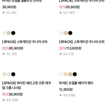
하이틴 듀얼쿨 볼륨V컷 브라렛
[2PACK] 스파게티끈 주니어 브라
39,900원
12%
59,600원
★
5.0
(
67
)
★
5.0
(
187
)
[3PACK] 스파게티끈 주니어 브라
[5PACK] 스파게티끈 주니어 브라
20%
80,900원
33%
113,900원
★
5.0
(
70
)
★
5.0
(
73
)
[2PACK] 하이틴 에르고핏 코튼 캐주
하이틴 듀얼쿨 베이직 팬티
얼 크롭 나시탑
12,900원
15%
38,900원
★
4.9
(
138
)
★
4.9
(
226
)