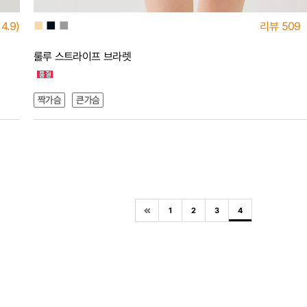
■
■
■
4.9)
리뷰
509
룰루 스트라이프 브라렛
1
2
3
4