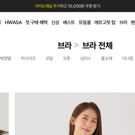
카카오채널 추가
하고 10,000원 쿠폰 받기
E
HWASA
첫 구매 혜택
신상
베스트
듀얼쿨
에르고핏 탑
브라
팬
>
브라
브라 전체
체형별
빅사이즈
모달
코튼
심리스
쿨소재
이너탑