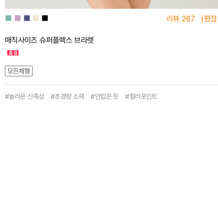
■
■
■
■
■
리뷰
267
(평점
매직사이즈 슈퍼플렉스 브라렛
#놀라운 신축성 #초경량 소재 #안입은 듯 #컬러포인트