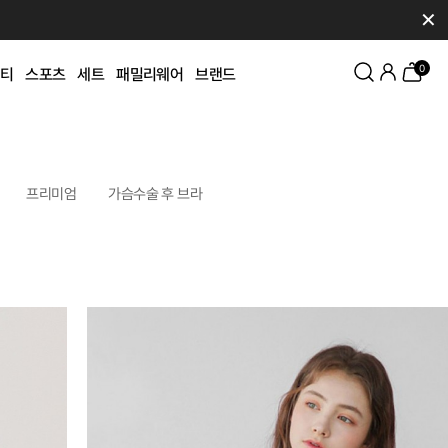
✕
0
티
스포츠
세트
패밀리웨어
브랜드
프리미엄
가슴수술 후 브라