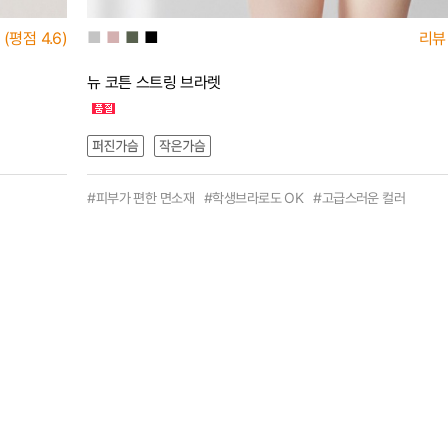
■
■
■
■
(평점
4.6)
리뷰
뉴 코튼 스트링 브라렛
#피부가 편한 면소재 #학생브라로도 OK #고급스러운 컬러