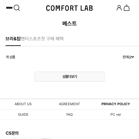
카카오채널 추가
하고 10,000원 쿠폰 받기
첫 구매 시 베스트셀러 50% 즉시 할인
베스트
브라&탑
팬티
스포츠
첫 구매 혜택
개 상품
판매순
상품더보기
ABOUT US
AGREEMENT
PRIVACY POLICY
GUIDE
FAQ
PC ver
CS문의