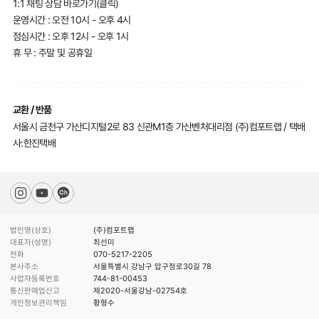
1:1 채팅 상담 바로가기(클릭)
운영시간 : 오전 10시 - 오후 4시
점심시간 : 오후 12시 - 오후 1시
휴 무 : 주말 및 공휴일
교환 / 반품
서울시 금천구 가산디지털2로 83 신관M1층 가산벤처대리점 (주)컴포트랩 / 택배
사:한진택배
법인명(상호)
(주)컴포트랩
대표자(성명)
최선미
전화
070-5217-2205
본사주소
서울특별시 강남구 압구정로30길 78
사업자등록번호
744-81-00453
통신판매업신고
제2020-서울강남-02754호
개인정보관리책임
황형수