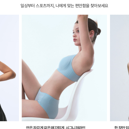
일상부터 스포츠까지, 나에게 맞는 편안함을 찾아보세요
안은 차갑게 겉은 매끄럽게, 시그니처라인
한 장만 