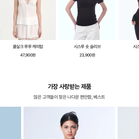
쿨실크 루루 캐미탑
시스루 숏 슬리브
시
47,900원
23,900원
가장 사랑받는 제품
많은 고객들이 찾은 나다운 편안함, 베스트