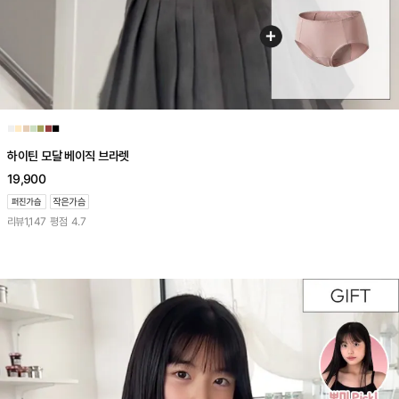
■
■
■
■
■
■
■
하이틴 모달 베이직 브라렛
19,900
리뷰
1,147
평점
4.7