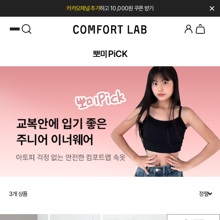
✕
카카오채널 추가
하고 10,000원 쿠폰 받기
페이코 쿠폰 혜택 12% OFF 24시간만
뽀미PiCK
3
개 상품
정렬