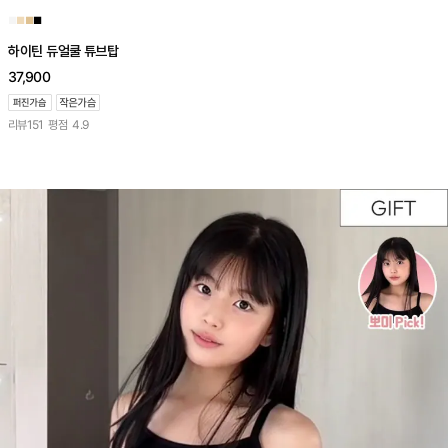
■
■
■
■
하이틴 듀얼쿨 튜브탑
37,900
리뷰
151
평점
4.9