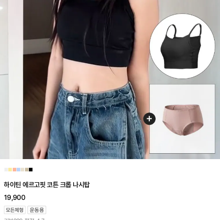
■
■
■
■
■
■
■
하이틴 에르고핏 코튼 크롭 나시탑
19,900