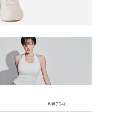
에어 T-BACK
7,900원
리뷰(
104
)