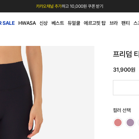
카카오채널 추가
하고 10,000원 쿠폰 받기
 SALE
HWASA
신상
베스트
듀얼쿨
에르고핏 탑
브라
팬티
스
프리덤 
31,900원
컬러 선택