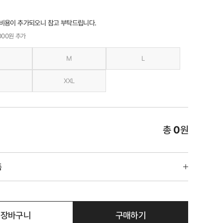
 비용이 추가되오니 참고 부탁드립니다.
,000원 추가
M
L
XXL
총
0
원
품
장바구니
구매하기