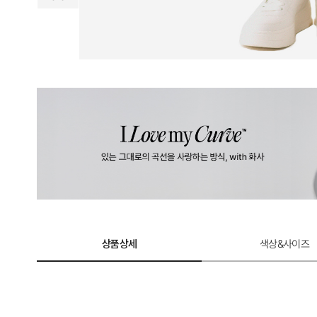
상품상세
색상&사이즈