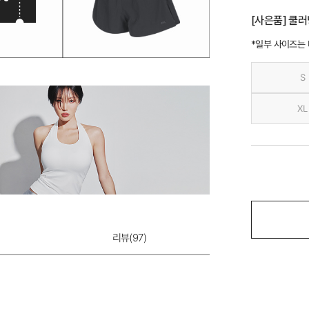
[사은품] 쿨러
*일부 사이즈는
S
XL
리뷰(
97
)