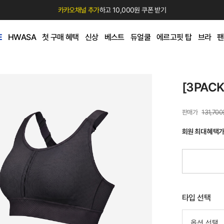
카카오채널 추가
하고 10,000원 쿠폰 받기
E
HWASA
첫 구매 혜택
신상
베스트
듀얼쿨
에르고핏 탑
브라
팬
[3PAC
131,70
회원 최대 혜택
타입 선택