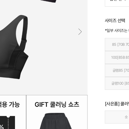
사이즈 선택
*일부 사이즈는
85 [70B 7
100[85B 8
글램85 [70
글램100 [8
[사은품] 쿨러
숏