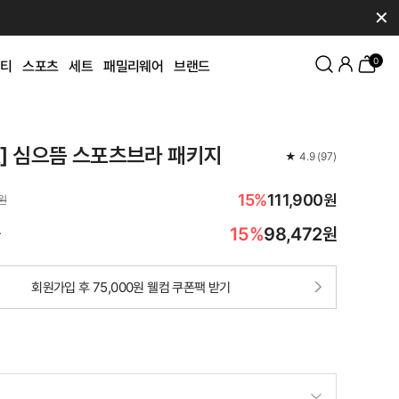
✕
0
티
스포츠
세트
패밀리웨어
브랜드
K] 심으뜸 스포츠브라 패키지
★
4.9
(
97
)
15%
111,900원
0원
15%
98,472
원
가
회원가입 후 75,000원 웰컴 쿠폰팩 받기