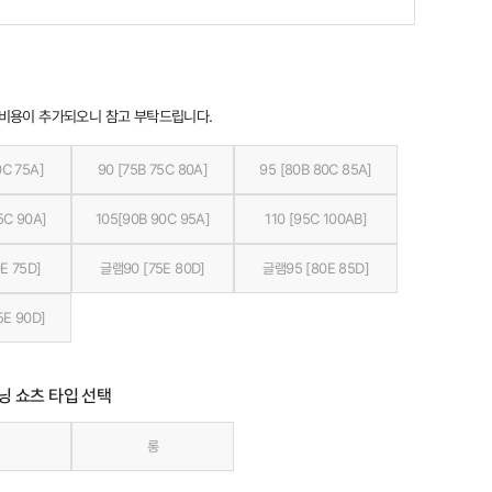
 비용이 추가되오니 참고 부탁드립니다.
0C 75A]
90 [75B 75C 80A]
95 [80B 80C 85A]
5C 90A]
105[90B 90C 95A]
110 [95C 100AB]
E 75D]
글램90 [75E 80D]
글램95 [80E 85D]
5E 90D]
닝 쇼츠 타입 선택
롱