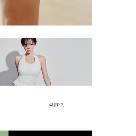
리뷰(
22
)