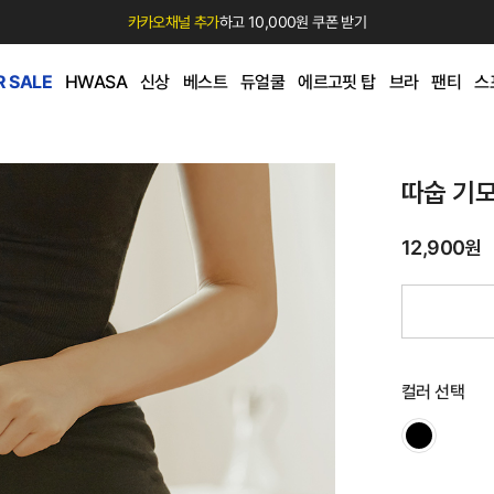
카카오채널 추가
하고 10,000원 쿠폰 받기
 SALE
HWASA
신상
베스트
듀얼쿨
에르고핏 탑
브라
팬티
스
따숩 기
12,900원
컬러 선택