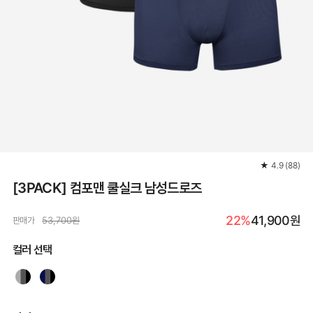
★
4.9
(
88
)
[3PACK] 컴포맨 쿨실크 남성드로즈
22%
41,900원
판매가
53,700원
컬러 선택