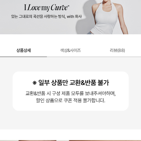
상품상세
색상&사이즈
리뷰(
88
)