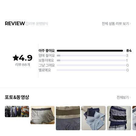
3. 건조기 사용 시 고온으로 인한 제품 손상 및 변형이 발생할 수 있으므로 자연 건조해
· 택배사: 한진택배 (1588-0011) | 기본 배송비 2,500원 / 3만원 이상 무료배송
주세요.
· 제주 +3,000원 / 도서산간 +5,000원 (교환·반품 시 왕복 총 비용 11,000원
4. 짙은 색상과 밝은 색상은 분리하여 세탁해 주세요.
~15,000원)
5. 땀과 비 등에 젖은 상태로 방치할 경우, 변색 또는 이염현상이 나타날 수 있습니다.
· 평일 오전 10시 이전 결제 완료 시 당일 발송 (이후 1~3 영업일 소요)
6. 소비자 부주의로 인한 제품 손상은 보상되지 않습니다.
· 주문 폭주 시 순차 발송으로 배송이 지연될 수 있는 점 양해 부탁드리며, 배송 지연은 무
상 반품 사유에 해당하지 않습니다.
[Product Info]
제조원: (주)컴포트랩 협력 업체
[교환 / 반품]
판매원: (주)컴포트랩
접수
제조국:
중국
· 수령 후 7일 이내 마이페이지 또는 1:1 채팅으로 접수 → 수령 후 10일 이내 도착분 처리
가능
배송비
· 단순변심 (사이즈·컬러·디자인 변경): 교환·반품 배송비 5,000원
· 불량 상품: 동일 상품(동일 컬러·사이즈) 1회 교환 / 다른 디자인 교환 시 배송비 5,000
원
· 빠른 수령이 필요할 경우, 교환보다 전체반품 후 재구매를 권장합니다.
(교환: 약 10영업일 / 반품: 약 7영업일 소요, 배송비 동일)
세트 교환 유의
· 옵션 품절 우려가 있으므로 세트 구매 시 함께 반송 권장
· 단품 반송 후 품절 시 대체 상품 안내 / 추가 접수 시 배송비 발생 가능
교환·반품 불가
· 수령 후 7일 초과 / 택 제거·세탁·착용·훼손·오염된 상품