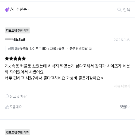
· 불량·오배송이라도 택 제거 또는 세탁 후에는 불가
· 사이즈 허용 오차(약 1cm) / 실밥·미세 컬러 차이 등 대량생산 특성에 의한 사소한 차이
· 고객 부주의로 인한 변형·훼손·오염
· 다종 PACK 구성 상품의 부분 반품 및 타상품 교환 불가
[결제]
무통장(가상계좌)
· 입금자명: ㈜컴포트랩 / 주문 후 3일 이내 입금 (기간 초과 시 자동 취소, 복구 불가)
· 금액·은행·계좌번호 오입력 시 송금 불가 → 정확히 확인 후 입금 / 문의: 1:1 채팅
· 여러 건 주문 시 가상계좌별로 각각 입금 (총액 일괄 입금 불가)
예) 1만원 A + 1만원 B → 각 1만원씩 입금 O / 합산 2만원 입금 ✕
휴대폰 결제
· 취소 가능: 결제한 당월 말일까지
예) 12/30 결제 → 12/31까지 취소 가능
· 당월 취소 불가 시: 수수료 3.5% 차감 후 현금 환불
쿠폰
· 일반 상품 구매 시에만 적용 가능
· 이벤트·1+1·세트·할인 적용 상품·ACC·프리미엄·다종구성 상품은 적용 불가
· 배송 준비 중이라도 송장 등록 후에는 주문 취소 불가
· 배송 중 미협의 반품 접수 시, 회수 완료 후 단순변심 반품으로 처리되어 배송비가 부과
됩니다.