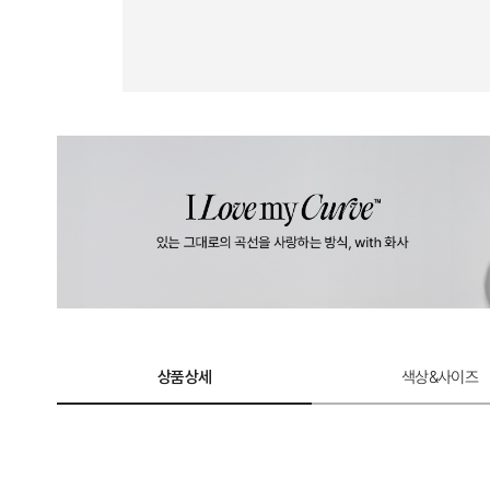
상품상세
색상&사이즈