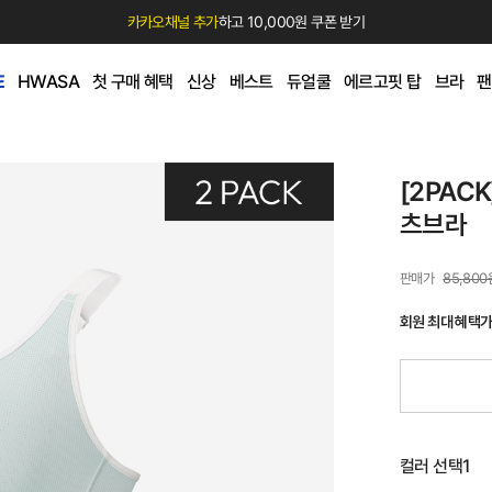
카카오채널 추가
하고 10,000원 쿠폰 받기
E
HWASA
첫 구매 혜택
신상
베스트
듀얼쿨
에르고핏 탑
브라
팬
[2PAC
츠브라
85,800
회원 최대 혜택
컬러 선택1