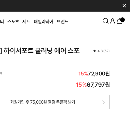
✕
0
티
스포츠
세트
패밀리웨어
브랜드
K] 하이서포트 쿨러닝 에어 스포
★
4.8
(
57
)
15%
72,900원
원
15%
67,797
원
가
회원가입 후 75,000원 웰컴 쿠폰팩 받기