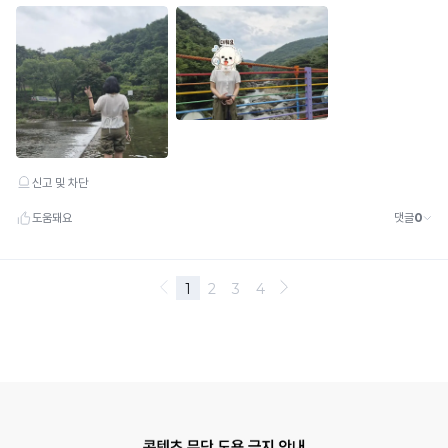
니
다.
유
사
디
자
인
및
모
방
제
품
에
유
의
해