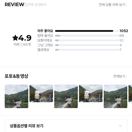
끈
출
료
디
· 평일 오전 10시 이전 결제 완료 시 당일 발송 (이후 1~3 영업일 소요)
6. 소비자 부주의로 인한 제품 손상은 보상되지 않습니다.
· 주문 폭주 시 순차 발송으로 배송이 지연될 수 있는 점 양해 부탁드리며, 배송 지연은 무
실
원
자
상 반품 사유에 해당하지 않습니다.
[Product Info]
용
인
듀
제조원: (주)컴포트랩 협력 업체
[교환 / 반품]
신
얼
권
판매원: (주)컴포트랩
듀
접수
안
쿨
제조국:
중국
얼
리
· 수령 후 7일 이내 마이페이지 또는 1:1 채팅으로 접수 → 수령 후 10일 이내 도착분 처리
튜
출
쿨
가능
가
브
라
원
배송비
등
탑
인
· 단순변심 (사이즈·컬러·디자인 변경): 교환·반품 배송비 5,000원
은
전
록
· 불량 상품: 동일 상품(동일 컬러·사이즈) 1회 교환 / 다른 디자인 교환 시 배송비 5,000
Q-
원
상
등
된
MAX
· 빠른 수령이 필요할 경우, 교환보다 전체반품 후 재구매를 권장합니다.
품
판
(교환: 약 10영업일 / 반품: 약 7영업일 소요, 배송비 동일)
고
냉
디
압
감
세트 교환 유의
자
유
박
성
· 옵션 품절 우려가 있으므로 세트 구매 시 함께 반송 권장
인
을
한
· 단품 반송 후 품절 시 대체 상품 안내 / 추가 접수 시 배송비 발생 가능
테
등
최
자
스
록
교환·반품 불가
소
트
· 수령 후 7일 초과 / 택 제거·세탁·착용·훼손·오염된 상품
산
완
화
· 불량·오배송이라도 택 제거 또는 세탁 후에는 불가
를
료
한
입
· 사이즈 허용 오차(약 1cm) / 실밥·미세 컬러 차이 등 대량생산 특성에 의한 사소한 차이
완
몸
· 고객 부주의로 인한 변형·훼손·오염
니
료