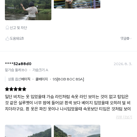
과
란?
제
받
오
촉
할
습
감
리
경
니
으
우,
다.
지
로
민
널
느
·
껴
리
형
지
사
티
는
상
를
냉
법
감
지
적
수
조
키
치
치
기
로
를
높
위
취
을
할
해
수
수
무
록
있
냉
분
습
감
니
별