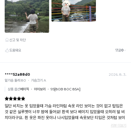
성
다.
한
이
도
시
원
용
합
업
니
체
다.
에
엄
중
히
법
적
대
응
중
입