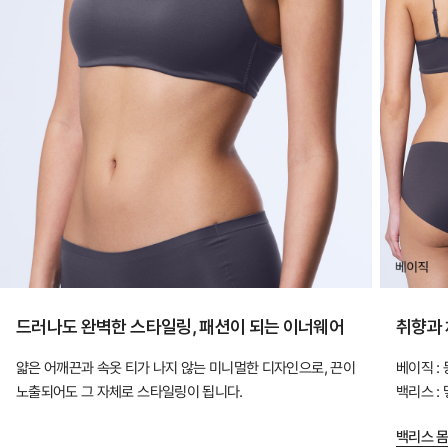
드
럽
고
산
뜻
하
게,
오
랜
연
구
드러나도 완벽한 스타일링, 패션이 되는 이너웨어
취향과 
와
설
얇은 어깨끈과 속옷 티가 나지 않는 미니멀한 디자인으로, 끈이
베이직 :
노출되어도 그 자체로 스타일링이 됩니다.
백리스 :
계
로
백리스 몸