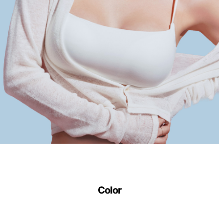
트
랩
에
서
만
만
나
보
실
수
있
습
니
다.
Color
실
용