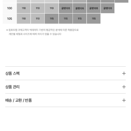
하
우
와
기
술
로
완
백
듀
Q-
성
리
얼
MAX
된
상품 스펙
스
쿨
냉
듀
겉감원단 : 나일론 67%(폴리아미드), 폴리우레탄 33%
몸
원
감
상품 관리
안감원단 : 나일론 68%(폴리아미드), 폴리우레탄 32%
얼
통
단
성
[Care Guide]
쿨
배송 / 교환 / 반품
둘
실
테
몰드두께 : 전사이즈_5mm
1. 고온 세탁은 제품 변형의 원인이 될 수 있으므로, 미지근한 물로 세탁해 주세요.
패드 추가 불가능 / 상하 고정 접착
라
2. 기계 세탁을 할 경우 제품 손상 및 변형 방지를 위해, 반드시 세탁망을 사용해 주세요.
레
용
스
[배송]
3. 건조기 사용 시 고온으로 인한 제품 손상 및 변형이 발생할 수 있으므로 자연 건조해
인
· 택배사: 한진택배 (1588-0011) | 기본 배송비 2,500원 / 3만원 이상 무료배송
조
신
트
어깨끈 넓이 : 전사이즈_5mm(어깨끈조절가능)
주세요.
· 제주 +3,000원 / 도서산간 +5,000원 (교환·반품 시 왕복 총 비용 11,000원
은
절
안
완
4. 짙은 색상과 밝은 색상은 분리하여 세탁해 주세요.
~15,000원)
5. 땀과 비 등에 젖은 상태로 방치할 경우, 변색 또는 이염현상이 나타날 수 있습니다.