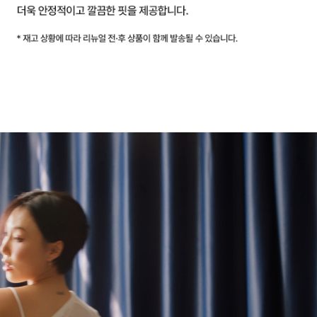
용
신
안
출
원
땀
이
나
도
달
라
붙
지