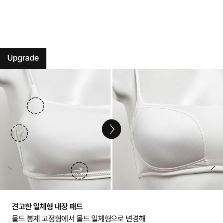
완
성
한
듀
얼
쿨
테
크
놀
로
지.
원
단
실