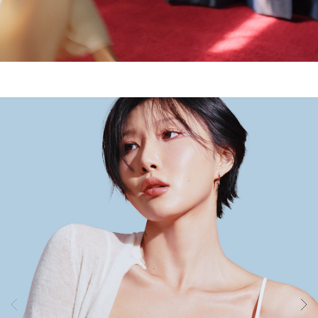
기
술
은
실
용
신
안
출
원
되
어
오
직
컴
포