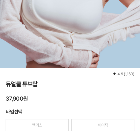
★
4.9
(
1,163
)
듀얼쿨 튜브탑
37,900원
타입선택
백리스
베이직