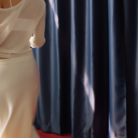
않
는
안
감
과
매
끈
한
겉
감
의
듀
얼
쿨
접
합