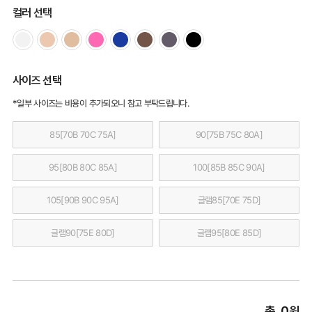
컬러 선택
사이즈 선택
*일부 사이즈는 비용이 추가되오니 참고 부탁드립니다.
85[70B 70C 75A]
90[75B 75C 80A]
95[80B 80C 85A]
100[85B 85C 90A]
105[90B 90C 95A]
글램85[70E 75D]
글램90[75E 80D]
글램95[80E 85D]
총
0
원