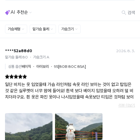
※
통
· 다종 PACK 구성 상품의 부분 반품 및 타상품 교환 불가
한
다.
해
둘
상
[결제]
당
레
품
무통장(가상계좌)
디
조
으
· 입금자명: ㈜컴포트랩 / 주문 후 3일 이내 입금 (기간 초과 시 자동 취소, 복구 불가)
자
절
복
· 금액·은행·계좌번호 오입력 시 송금 불가 → 정확히 확인 후 입금 / 문의: 1:1 채팅
로
인
※
· 여러 건 주문 시 가상계좌별로 각각 입금 (총액 일괄 입금 불가)
더
제
을
해
예) 1만원 A + 1만원 B → 각 1만원씩 입금 O / 합산 2만원 입금 ✕
욱
무
당
할
휴대폰 결제
쾌
단
고
수
· 취소 가능: 결제한 당월 말일까지
적
으
안
예) 12/30 결제 → 12/31까지 취소 가능
한
없
로
은
· 당월 취소 불가 시: 수수료 3.5% 차감 후 현금 환불
착
사
는
실
쿠폰
용
용
용
11
· 일반 상품 구매 시에만 적용 가능
이
하
신
· 이벤트·1+1·세트·할인 적용 상품·ACC·프리미엄·다종구성 상품은 적용 불가
년
가
거
안
· 배송 준비 중이라도 송장 등록 후에는 주문 취소 불가
능
나,
의
· 배송 중 미협의 반품 접수 시, 회수 완료 후 단순변심 반품으로 처리되어 배송비가 부과
출
합
됩니다.
유
원
기
니
사
으
술
다.
하
로
Q-
게
력
보
MAX
복
호