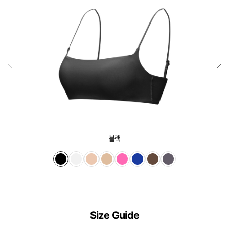
신
안
출
원
제
20-
2024-
000****
호
듀
얼
블랙
쿨
전
상
품
디
Size Guide