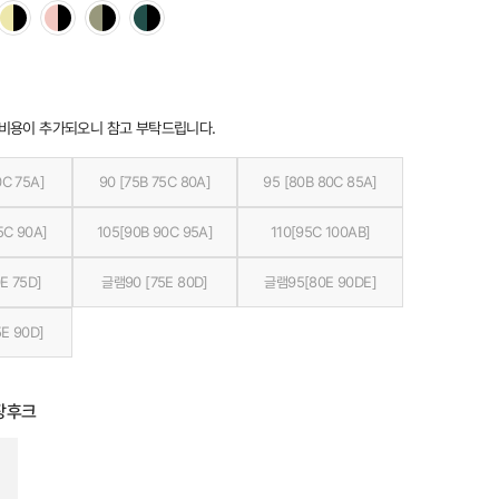
 비용이 추가되오니 참고 부탁드립니다.
0C 75A]
90 [75B 75C 80A]
95 [80B 80C 85A]
5C 90A]
105[90B 90C 95A]
110[95C 100AB]
E 75D]
글램90 [75E 80D]
글램95[80E 90DE]
E 90D]
장후크