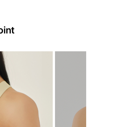
하이서포트 쿨 러
oint
2,000원