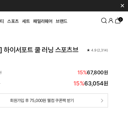
✕
0
티
스포츠
세트
패밀리웨어
브랜드
K] 하이서포트 쿨 러닝 스포츠브
★
4.9
(
2,314
)
15%
67,800원
원
15%
63,054
원
가
회원가입 후 75,000원 웰컴 쿠폰팩 받기