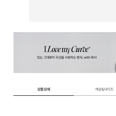
상품상세
색상&사이즈