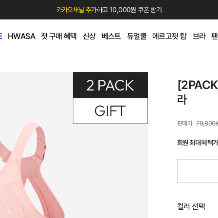
카카오채널 추가
하고 10,000원 쿠폰 받기
E
HWASA
첫 구매 혜택
신상
베스트
듀얼쿨
에르고핏 탑
브라
팬
[2PAC
라
79,800
회원 최대 혜택
컬러 선택