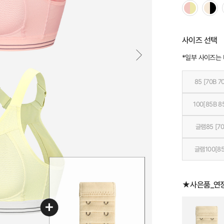
사이즈 선택
*일부 사이즈는
85 [70B 7
100[85B 8
글램85 [70
글램100[85
★사은품_연