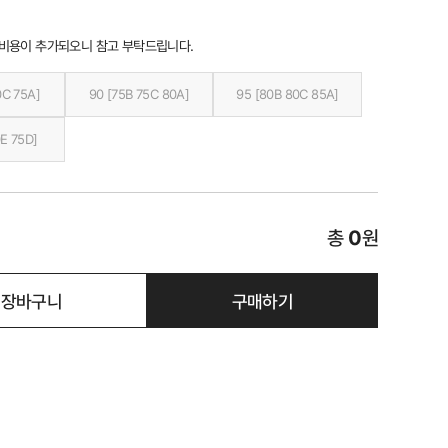
 비용이 추가되오니 참고 부탁드립니다.
0C 75A]
90 [75B 75C 80A]
95 [80B 80C 85A]
E 75D]
총
0
원
장바구니
구매하기