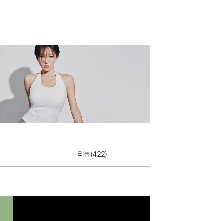
리뷰(
422
)