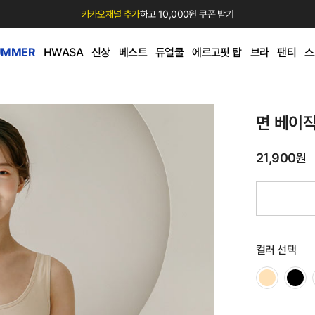
카카오채널 추가
하고 10,000원 쿠폰 받기
UMMER
HWASA
신상
베스트
듀얼쿨
에르고핏 탑
브라
팬티
스
면 베이직
21,900원
컬러 선택