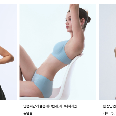
안은 차갑게 겉은 매끄럽게, 시그니처라인
한 장만 
듀얼쿨
에르고핏 