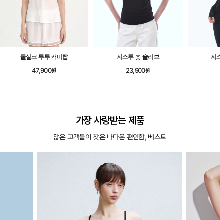
쿨실크 루루 캐미탑
시스루 숏 슬리브
시
47,900원
23,900원
가장 사랑받는 제품
많은 고객들이 찾은 나다운 편안함, 베스트