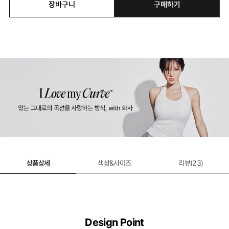
장바구니
구매하기
베이비모달 웜 티셔츠
49% 할인 적용
27,000원
상품상세
색상&사이즈
리뷰(
23
)
Design Point