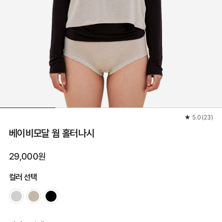
★
5.0
(
23
)
베이비모달 웜 홀터나시
29,000원
컬러 선택