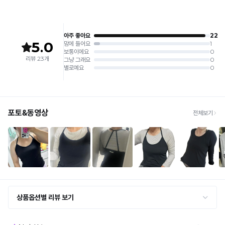
상 반품 사유에 해당하지 않습니다.
[Product Info]
제조원: (주)컴포트랩 협력 업체
[교환 / 반품]
판매원: (주)컴포트랩
접수
제조국:
중국
· 수령 후 7일 이내 마이페이지 또는 1:1 채팅으로 접수 → 수령 후 10일 이내 도착분 처리
가능
배송비
· 단순변심 (사이즈·컬러·디자인 변경): 교환·반품 배송비 5,000원
· 불량 상품: 동일 상품(동일 컬러·사이즈) 1회 교환 / 다른 디자인 교환 시 배송비 5,000
원
· 빠른 수령이 필요할 경우, 교환보다 전체반품 후 재구매를 권장합니다.
(교환: 약 10영업일 / 반품: 약 7영업일 소요, 배송비 동일)
세트 교환 유의
· 옵션 품절 우려가 있으므로 세트 구매 시 함께 반송 권장
· 단품 반송 후 품절 시 대체 상품 안내 / 추가 접수 시 배송비 발생 가능
교환·반품 불가
· 수령 후 7일 초과 / 택 제거·세탁·착용·훼손·오염된 상품
· 불량·오배송이라도 택 제거 또는 세탁 후에는 불가
· 사이즈 허용 오차(약 1cm) / 실밥·미세 컬러 차이 등 대량생산 특성에 의한 사소한 차이
· 고객 부주의로 인한 변형·훼손·오염
· 다종 PACK 구성 상품의 부분 반품 및 타상품 교환 불가