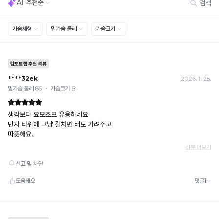
[결제]
무통장(가상계좌)
· 입금자명: ㈜컴포트랩 / 주문 후 3일 이내 입금 (기간 초과 시 자동 취소, 복구 불가)
· 금액·은행·계좌번호 오입력 시 송금 불가 → 정확히 확인 후 입금 / 문의: 1:1 채팅
· 여러 건 주문 시 가상계좌별로 각각 입금 (총액 일괄 입금 불가)
예) 1만원 A + 1만원 B → 각 1만원씩 입금 O / 합산 2만원 입금 ✕
휴대폰 결제
· 취소 가능: 결제한 당월 말일까지
예) 12/30 결제 → 12/31까지 취소 가능
· 당월 취소 불가 시: 수수료 3.5% 차감 후 현금 환불
쿠폰
· 일반 상품 구매 시에만 적용 가능
· 이벤트·1+1·세트·할인 적용 상품·ACC·프리미엄·다종구성 상품은 적용 불가
· 배송 준비 중이라도 송장 등록 후에는 주문 취소 불가
· 배송 중 미협의 반품 접수 시, 회수 완료 후 단순변심 반품으로 처리되어 배송비가 부과
됩니다.