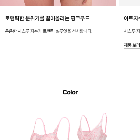
로맨틱한 분위기를 끌어올리는 핑크무드
아트자
은은한 시스루 자수가 로맨틱 실루엣을 선사합니다.
시스루 
제품 보러
Color