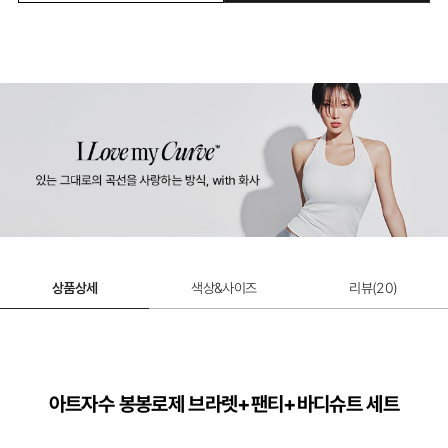
상품상세
색상&사이즈
리뷰(
20
)
아트자수 봉봉로제 브라렛+팬티+바디슈트 세트