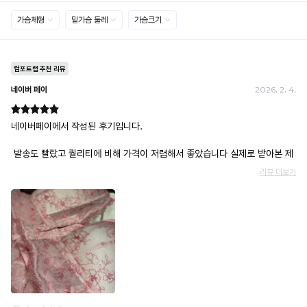
무통장(가상계좌)
· 입금자명: ㈜컴포트랩 / 주문 후 3일 이내 입금 (기간 초과 시 자동 취소, 복구 불가)
· 금액·은행·계좌번호 오입력 시 송금 불가 → 정확히 확인 후 입금 / 문의: 1:1 채팅
· 여러 건 주문 시 가상계좌별로 각각 입금 (총액 일괄 입금 불가)
예) 1만원 A + 1만원 B → 각 1만원씩 입금 O / 합산 2만원 입금 ✕
휴대폰 결제
· 취소 가능: 결제한 당월 말일까지
예) 12/30 결제 → 12/31까지 취소 가능
· 당월 취소 불가 시: 수수료 3.5% 차감 후 현금 환불
쿠폰
· 일반 상품 구매 시에만 적용 가능
· 이벤트·1+1·세트·할인 적용 상품·ACC·프리미엄·다종구성 상품은 적용 불가
· 배송 준비 중이라도 송장 등록 후에는 주문 취소 불가
· 배송 중 미협의 반품 접수 시, 회수 완료 후 단순변심 반품으로 처리되어 배송비가 부과
됩니다.