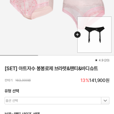
★
4.9
(
20
)
[SET] 아트자수 봉봉로제 브라렛&팬티&바디슈트
13%
141,900원
판매가
163,000원
유형 선택