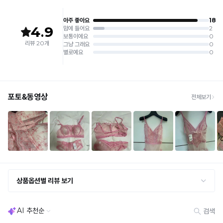
제조원: (주)컴포트랩 협력 업체
[교환 / 반품]
판매원: (주)컴포트랩
접수
제조국:
중국
· 수령 후 7일 이내 마이페이지 또는 1:1 채팅으로 접수 → 수령 후 10일 이내 도착분 처리
가능
배송비
· 단순변심 (사이즈·컬러·디자인 변경): 교환·반품 배송비 5,000원
· 불량 상품: 동일 상품(동일 컬러·사이즈) 1회 교환 / 다른 디자인 교환 시 배송비 5,000
원
· 빠른 수령이 필요할 경우, 교환보다 전체반품 후 재구매를 권장합니다.
(교환: 약 10영업일 / 반품: 약 7영업일 소요, 배송비 동일)
세트 교환 유의
· 옵션 품절 우려가 있으므로 세트 구매 시 함께 반송 권장
· 단품 반송 후 품절 시 대체 상품 안내 / 추가 접수 시 배송비 발생 가능
교환·반품 불가
· 수령 후 7일 초과 / 택 제거·세탁·착용·훼손·오염된 상품
· 불량·오배송이라도 택 제거 또는 세탁 후에는 불가
· 사이즈 허용 오차(약 1cm) / 실밥·미세 컬러 차이 등 대량생산 특성에 의한 사소한 차이
· 고객 부주의로 인한 변형·훼손·오염
· 다종 PACK 구성 상품의 부분 반품 및 타상품 교환 불가
[결제]