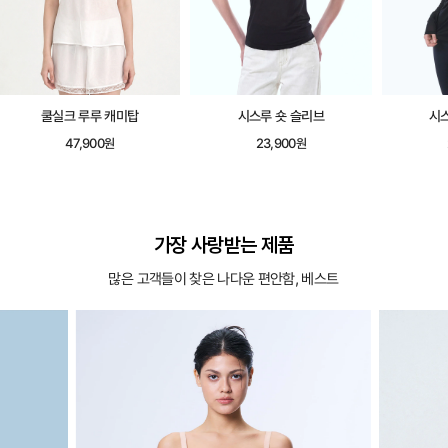
쿨실크 루루 캐미탑
시스루 숏 슬리브
시
47,900원
23,900원
가장 사랑받는 제품
많은 고객들이 찾은 나다운 편안함, 베스트