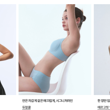
안은 차갑게 겉은 매끄럽게, 시그니처라인
한 장만 
듀얼쿨
에르고핏 