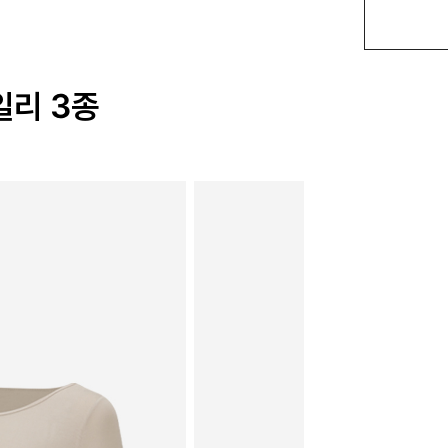
일리 3종
베이비모달 웜 홀
55% 할인 적용
21,900원