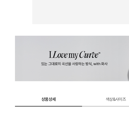
상품상세
색상&사이즈