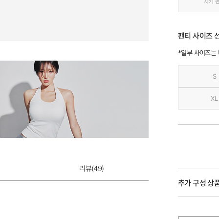
치키 
팬티 사이즈 
*일부 사이즈는
S
XL
리뷰(
49
)
추가 구성 상