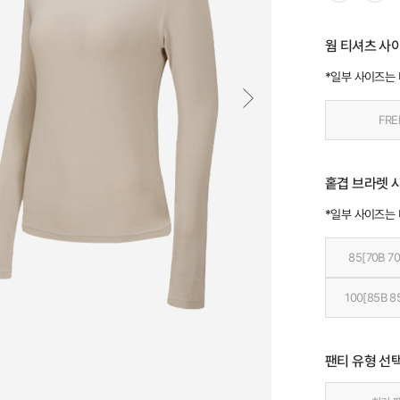
웜 티셔츠 사
*일부 사이즈는
FRE
홑겹 브라렛 
*일부 사이즈는
85[70B 70
100[85B 8
팬티 유형 선