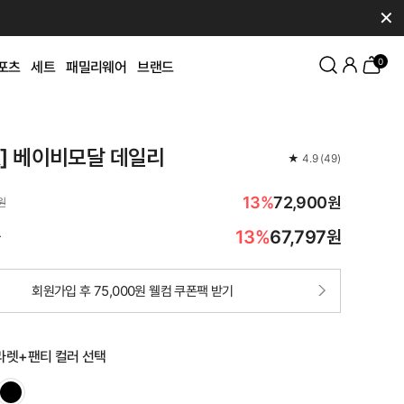
✕
0
포츠
세트
패밀리웨어
브랜드
K] 베이비모달 데일리
★
4.9
(
49
)
13%
72,900원
원
13%
67,797
원
가
회원가입 후 75,000원 웰컴 쿠폰팩 받기
렛+팬티 컬러 선택