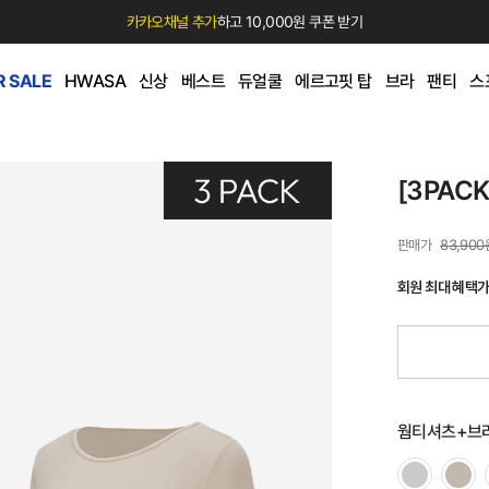
카카오채널 추가
하고 10,000원 쿠폰 받기
 SALE
HWASA
신상
베스트
듀얼쿨
에르고핏 탑
브라
팬티
스
[3PAC
83,900
회원 최대 혜택
웜티셔츠+브라