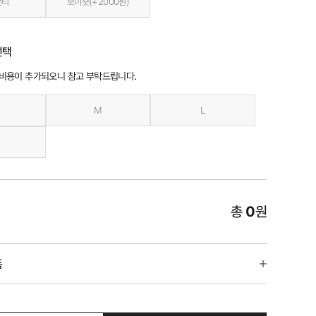
팬티
보이숏(+2000원)
선택
 비용이 추가되오니 참고 부탁드립니다.
M
L
총
0
원
품