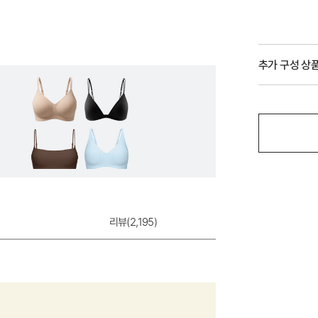
추가 구성 상
리뷰(
2,195
)
하이틴 모달 베이
9,900원