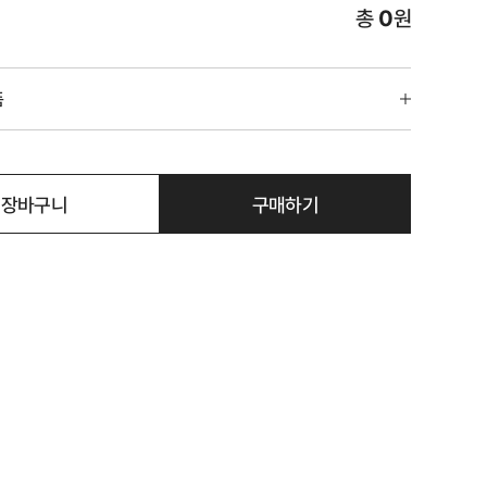
총
0
원
품
장바구니
구매하기
직 팬티