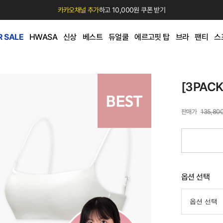
카카오채널 추가
하고 10,000원 쿠폰 받기
 SALE
HWASA
신상
베스트
듀얼쿨
에르고핏 탑
브라
팬티
스
[3PAC
135,80
옵션 선택