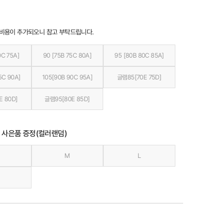
 비용이 추가되오니 참고 부탁드립니다.
0C 75A]
90 [75B 75C 80A]
95 [80B 80C 85A]
5C 90A]
105[90B 90C 95A]
글램85[70E 75D]
E 80D]
글램95[80E 85D]
 사은품 증정(컬러랜덤)
M
L