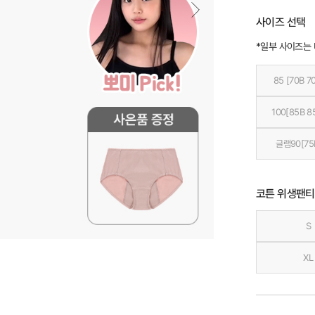
사이즈 선택
*일부 사이즈는
85 [70B 7
100[85B 8
글램90[75
코튼 위생팬티
S
XL