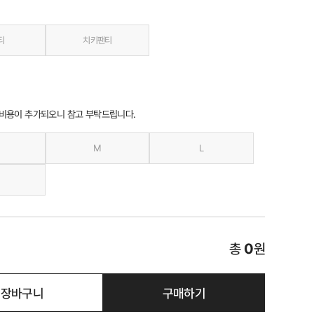
티
치키팬티
 비용이 추가되오니 참고 부탁드립니다.
M
L
총
0
원
장바구니
구매하기