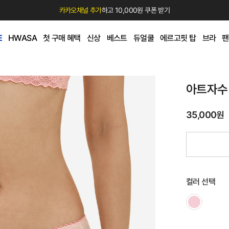
카카오채널 추가
하고 10,000원 쿠폰 받기
E
HWASA
첫 구매 혜택
신상
베스트
듀얼쿨
에르고핏 탑
브라
팬
아트자수
35,000원
컬러 선택