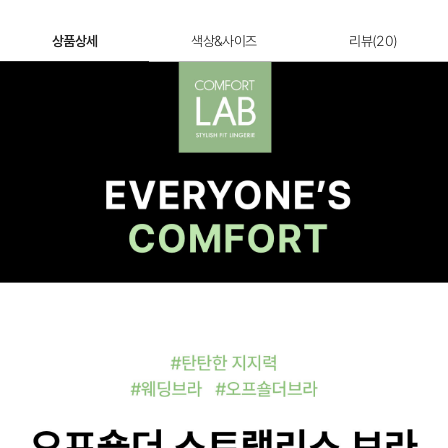
상품상세
색상&사이즈
리뷰(
20
)