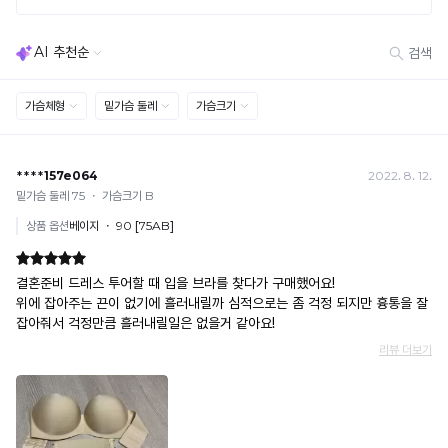
· 고객 부주의로 인한 변형·훼손·오염
· 다종 PACK 구성 상품의 부분 반품 및 타상품 교환 불가
[결제]
무통장(가상계좌)
· 입금자명: ㈜컴포트랩 / 주문 후 3일 이내 입금 (기간 초과 시 자동 취소, 복구 불가)
· 금액·은행·계좌번호 오입력 시 송금 불가 → 정확히 확인 후 입금 / 문의: 1:1 채팅
· 여러 건 주문 시 가상계좌별로 각각 입금 (총액 일괄 입금 불가)
예) 1만원 A + 1만원 B → 각 1만원씩 입금 O / 합산 2만원 입금 ✕
휴대폰 결제
· 취소 가능: 결제한 당월 말일까지
예) 12/30 결제 → 12/31까지 취소 가능
· 당월 취소 불가 시: 수수료 3.5% 차감 후 현금 환불
쿠폰
· 일반 상품 구매 시에만 적용 가능
· 이벤트·1+1·세트·할인 적용 상품·ACC·프리미엄·다종구성 상품은 적용 불가
· 배송 준비 중이라도 송장 등록 후에는 주문 취소 불가
· 배송 중 미협의 반품 접수 시, 회수 완료 후 단순변심 반품으로 처리되어 배송비가 부과
됩니다.