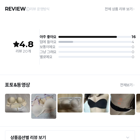
5. 땀과 비 등에 젖은 상태로 방치할 경우, 변색 또는 이염현상이 나타날 수 있습니다.
· 평일 오전 10시 이전 결제 완료 시 당일 발송 (이후 1~3 영업일 소요)
6. 소비자 부주의로 인한 제품 손상은 보상되지 않습니다.
· 주문 폭주 시 순차 발송으로 배송이 지연될 수 있는 점 양해 부탁드리며, 배송 지연은 무
상 반품 사유에 해당하지 않습니다.
[Product Info]
제조원: (주)컴포트랩 협력 업체
[교환 / 반품]
판매원: (주)컴포트랩
접수
제조국:
중국
· 수령 후 7일 이내 마이페이지 또는 1:1 채팅으로 접수 → 수령 후 10일 이내 도착분 처리
가능
배송비
· 단순변심 (사이즈·컬러·디자인 변경): 교환·반품 배송비 5,000원
· 불량 상품: 동일 상품(동일 컬러·사이즈) 1회 교환 / 다른 디자인 교환 시 배송비 5,000
원
· 빠른 수령이 필요할 경우, 교환보다 전체반품 후 재구매를 권장합니다.
(교환: 약 10영업일 / 반품: 약 7영업일 소요, 배송비 동일)
세트 교환 유의
· 옵션 품절 우려가 있으므로 세트 구매 시 함께 반송 권장
· 단품 반송 후 품절 시 대체 상품 안내 / 추가 접수 시 배송비 발생 가능
교환·반품 불가
· 수령 후 7일 초과 / 택 제거·세탁·착용·훼손·오염된 상품
· 불량·오배송이라도 택 제거 또는 세탁 후에는 불가
· 사이즈 허용 오차(약 1cm) / 실밥·미세 컬러 차이 등 대량생산 특성에 의한 사소한 차이